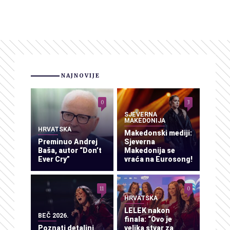
NAJNOVIJE
0
3
SJEVERNA
MAKEDONIJA
HRVATSKA
Makedonski mediji:
Preminuo Andrej
Sjeverna
Baša, autor “Don’t
Makedonija se
Ever Cry”
vraća na Eurosong!
11
0
HRVATSKA
LELEK nakon
BEČ 2026.
finala: “Ovo je
Poznati detaljni
velika stvar za