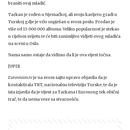
braniti ovaj mladić.
Tarkan je rođen u Njemačkoj, ali svoju karijeru gradi u
Turskoj gdje je vrlo uspješan u svom poslu. Prodao je
više od 15 000 000 albuma. Veliku popularnost je stekao
u cijelom svijetu te će biti zanimljivo vidjeti ovog mladića
na sceni u Oslu.
Nama samo ostaje da vidimo da li je ova vijest točna.
[UPD]
Eurovision.tv
je na svom sajtu upravo objavila da je
kontaktirala
TRT
, nacionalnu televiziju Turske, te da je
ista izjavila da je vijest za Tarkana i Eurosong tek obični
trač, te da nema veze sa stvarnošću.