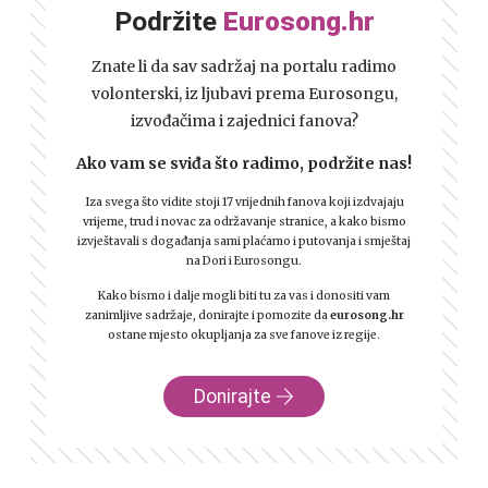
Podržite
Eurosong.hr
Znate li da sav sadržaj na portalu radimo
volonterski, iz ljubavi prema Eurosongu,
izvođačima i zajednici fanova?
Ako vam se sviđa što radimo, podržite nas!
Iza svega što vidite stoji 17 vrijednih fanova koji izdvajaju
vrijeme, trud i novac za održavanje stranice, a kako bismo
izvještavali s događanja sami plaćamo i putovanja i smještaj
na Dori i Eurosongu.
Kako bismo i dalje mogli biti tu za vas i donositi vam
zanimljive sadržaje, donirajte i pomozite da
eurosong.hr
ostane mjesto okupljanja za sve fanove iz regije.
Donirajte