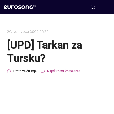
20. kolovoza 2009. 16:24
[UPD] Tarkan za
Tursku?
1 min za čitanje
Napiši prvi komentar