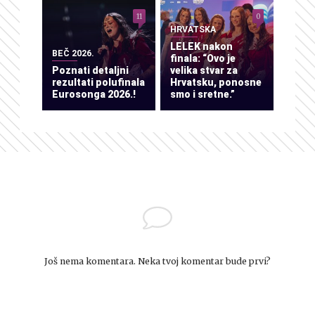
11
0
HRVATSKA
LELEK nakon
BEČ 2026.
finala: “Ovo je
Poznati detaljni
velika stvar za
rezultati polufinala
Hrvatsku, ponosne
Eurosonga 2026.!
smo i sretne.”
Još nema komentara. Neka tvoj komentar bude prvi?