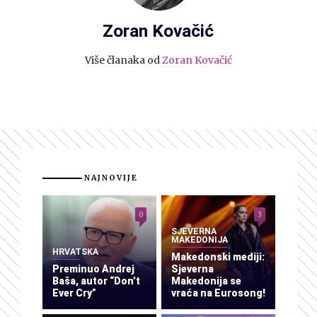
Zoran Kovačić
Više članaka od
Zoran Kovačić
NAJNOVIJE
0
3
SJEVERNA
MAKEDONIJA
HRVATSKA
Makedonski mediji:
Preminuo Andrej
Sjeverna
Baša, autor “Don’t
Makedonija se
Ever Cry”
vraća na Eurosong!