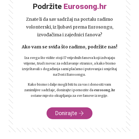
Podržite
Eurosong.hr
Znate li da sav sadržaj na portalu radimo
volonterski, iz ljubavi prema Eurosongu,
izvođačima i zajednici fanova?
Ako vam se sviđa što radimo, podržite nas!
Iza svega što vidite stoji 17 vrijednih fanova koji izdvajaju
vrijeme, trud i novac za održavanje stranice, a kako bismo
izvještavali s događanja sami plaćamo i putovanja i smještaj
na Dori i Eurosongu.
Kako bismo i dalje mogli biti tu za vas i donositi vam
zanimljive sadržaje, donirajte i pomozite da
eurosong.hr
ostane mjesto okupljanja za sve fanove iz regije.
Donirajte