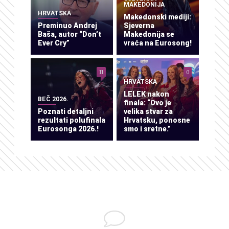
MAKEDONIJA
HRVATSKA
Makedonski mediji:
Preminuo Andrej
Sjeverna
Baša, autor “Don’t
Makedonija se
Ever Cry”
vraća na Eurosong!
11
0
HRVATSKA
LELEK nakon
BEČ 2026.
finala: “Ovo je
Poznati detaljni
velika stvar za
rezultati polufinala
Hrvatsku, ponosne
Eurosonga 2026.!
smo i sretne.”