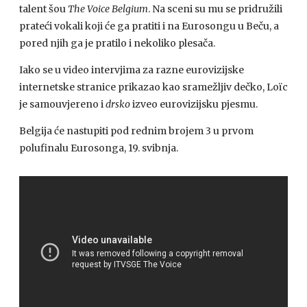
talent šou
The Voice Belgium
. Na sceni su mu se pridružili
prateći vokali koji će ga pratiti i na Eurosongu u Beču, a
pored njih ga je pratilo i nekoliko plesača.
Iako se u video intervjima za razne eurovizijske
internetske stranice prikazao kao sramežljiv dečko, Loïc
je samouvjereno i
drsko
izveo eurovizijsku pjesmu.
Belgija će nastupiti pod rednim brojem 3 u prvom
polufinalu Eurosonga, 19. svibnja.