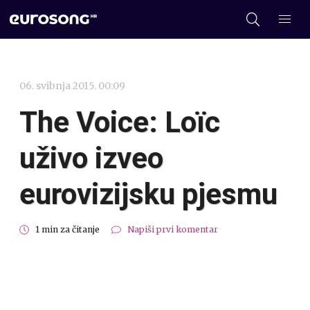
06. svibnja 2015. 00:09
The Voice: Loïc
uživo izveo
eurovizijsku pjesmu
1 min za čitanje
Napiši prvi komentar