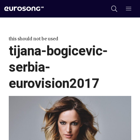
this should not be used
tijana-bogicevic-
serbia-
eurovision2017