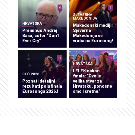
0
3
SJEVERNA
MAKEDONIJA
HRVATSKA
Makedonski mediji:
Preminuo Andrej
Sjeverna
Baša, autor “Don’t
Makedonija se
Ever Cry”
vraća na Eurosong!
11
0
HRVATSKA
LELEK nakon
BEČ 2026.
finala: “Ovo je
Poznati detaljni
velika stvar za
rezultati polufinala
Hrvatsku, ponosne
Eurosonga 2026.!
smo i sretne.”