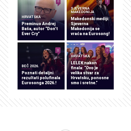
0
3
SJEVERNA
MAKEDONIJA
HRVATSKA
Makedonski mediji:
Preminuo Andrej
Sjeverna
Baša, autor “Don’t
Makedonija se
Ever Cry”
vraća na Eurosong!
11
0
HRVATSKA
LELEK nakon
BEČ 2026.
finala: “Ovo je
Poznati detaljni
velika stvar za
rezultati polufinala
Hrvatsku, ponosne
Eurosonga 2026.!
smo i sretne.”