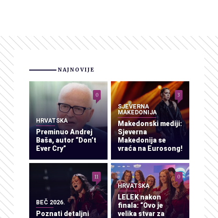
NAJNOVIJE
0
3
SJEVERNA
MAKEDONIJA
HRVATSKA
Makedonski mediji:
Preminuo Andrej
Sjeverna
Baša, autor “Don’t
Makedonija se
Ever Cry”
vraća na Eurosong!
11
0
HRVATSKA
LELEK nakon
BEČ 2026.
finala: “Ovo je
Poznati detaljni
velika stvar za