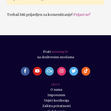
Trebaš biti prijavljen za komentiranje!
Prijavi se?
Prati
eurosong.hr
na društvenim mrežama
I N F O
O nama
Impressum
Uvjeti korištenja
Zaštita privatnosti