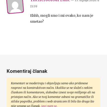
— 13. srpnja 2020.
u
15:59
Ehhh, mogli smo i mi ovako, ko nam je
smetao?
Komentiraj članak
Komentari se moderiraju i objavljuju samo ako pridonose
raspravi na konstruktivan način. Ukoliko se ne slažeš s nekim
člankom ili komentarom, slobodno iznesi svoje mišljenje ali na
pristojan način. Ako se tvoj komentar odnosi na gramatičke ili
stilske pogreške, problem s web stranicom ili bilo što drugo što
nije vezano uz članak,
javi nam se
.