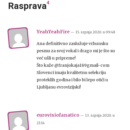
4
Rasprava
YeahYeahFire
— 15. srpnja 2020.
u
09:48
Ana definitivno zaslužuje vrhunsku
pesmu za svoj vokal i drago mi je što su
već ušli u pripreme!
Što kaže @franjokaja189gmail-com
Slovenci imaju kvalitetnu selekciju
proteklih godina i bilo bi lepo otići u
Ljubljanu evrovizijski!
eurovisiofanatico
— 13. srpnja 2020.
u
21:14