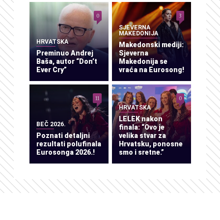
0
3
SJEVERNA
MAKEDONIJA
HRVATSKA
Makedonski mediji:
Preminuo Andrej
Sjeverna
Baša, autor “Don’t
Makedonija se
Ever Cry”
vraća na Eurosong!
11
0
HRVATSKA
LELEK nakon
BEČ 2026.
finala: “Ovo je
Poznati detaljni
velika stvar za
rezultati polufinala
Hrvatsku, ponosne
Eurosonga 2026.!
smo i sretne.”