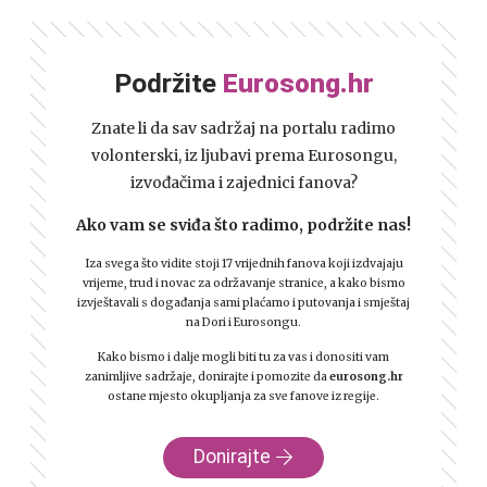
Podržite
Eurosong.hr
Znate li da sav sadržaj na portalu radimo
volonterski, iz ljubavi prema Eurosongu,
izvođačima i zajednici fanova?
Ako vam se sviđa što radimo, podržite nas!
Iza svega što vidite stoji 17 vrijednih fanova koji izdvajaju
vrijeme, trud i novac za održavanje stranice, a kako bismo
izvještavali s događanja sami plaćamo i putovanja i smještaj
na Dori i Eurosongu.
Kako bismo i dalje mogli biti tu za vas i donositi vam
zanimljive sadržaje, donirajte i pomozite da
eurosong.hr
ostane mjesto okupljanja za sve fanove iz regije.
Donirajte