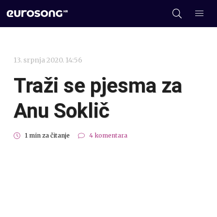
13. srpnja 2020. 14:56
Traži se pjesma za
Anu Soklič
1 min za čitanje
4 komentara