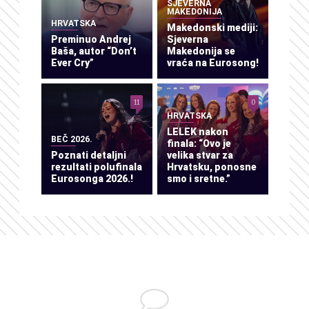
SJEVERNA
MAKEDONIJA
HRVATSKA
Makedonski mediji:
Preminuo Andrej
Sjeverna
Baša, autor “Don’t
Makedonija se
Ever Cry”
vraća na Eurosong!
11
0
HRVATSKA
LELEK nakon
BEČ 2026.
finala: “Ovo je
Poznati detaljni
velika stvar za
rezultati polufinala
Hrvatsku, ponosne
Eurosonga 2026.!
smo i sretne.”