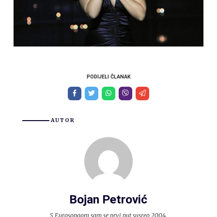
PODIJELI ČLANAK
AUTOR
Bojan Petrović
S Eurosongom sam se prvi put susreo 2004.