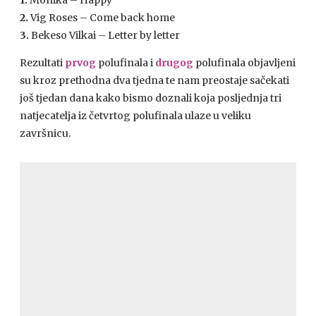
1.
Monika – Happy
2.
Vig Roses – Come back home
3.
Bekeso Vilkai – Letter by letter
Rezultati
prvog
polufinala i
drugog
polufinala objavljeni
su kroz prethodna dva tjedna te nam preostaje sačekati
još tjedan dana kako bismo doznali koja posljednja tri
natjecatelja iz četvrtog polufinala ulaze u veliku
završnicu.