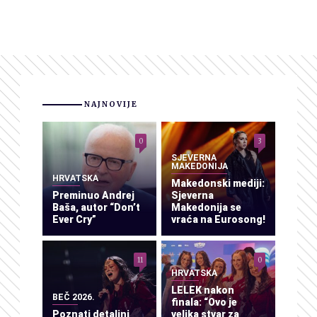
NAJNOVIJE
0
3
SJEVERNA
MAKEDONIJA
HRVATSKA
Makedonski mediji:
Preminuo Andrej
Sjeverna
Baša, autor “Don’t
Makedonija se
Ever Cry”
vraća na Eurosong!
11
0
HRVATSKA
LELEK nakon
BEČ 2026.
finala: “Ovo je
Poznati detaljni
velika stvar za