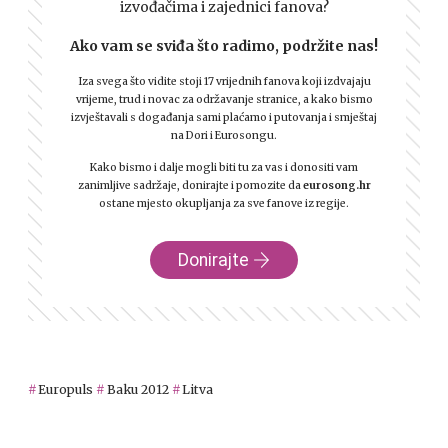
izvođačima i zajednici fanova?
Ako vam se sviđa što radimo, podržite nas!
Iza svega što vidite stoji 17 vrijednih fanova koji izdvajaju
vrijeme, trud i novac za održavanje stranice, a kako bismo
izvještavali s događanja sami plaćamo i putovanja i smještaj
na Dori i Eurosongu.
Kako bismo i dalje mogli biti tu za vas i donositi vam
zanimljive sadržaje, donirajte i pomozite da
eurosong.hr
ostane mjesto okupljanja za sve fanove iz regije.
Donirajte
Europuls
Baku 2012
Litva