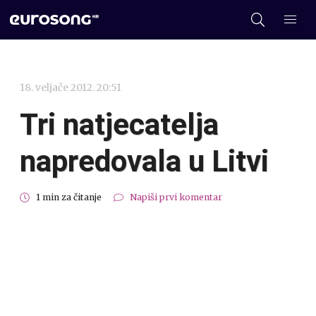
18. veljače 2012. 20:51
Tri natjecatelja
napredovala u Litvi
1 min za čitanje
Napiši prvi komentar