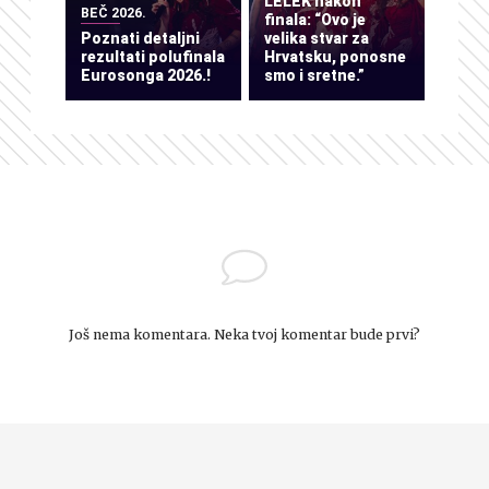
LELEK nakon
BEČ 2026.
finala: “Ovo je
Poznati detaljni
velika stvar za
rezultati polufinala
Hrvatsku, ponosne
Eurosonga 2026.!
smo i sretne.”
Još nema komentara. Neka tvoj komentar bude prvi?