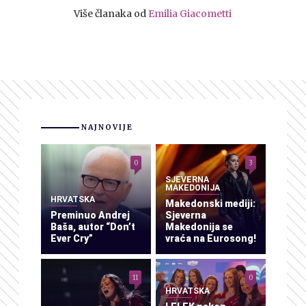
Više članaka od
Emilia Giacometti
NAJNOVIJE
0
3
SJEVERNA
MAKEDONIJA
HRVATSKA
Makedonski mediji:
Preminuo Andrej
Sjeverna
Baša, autor “Don’t
Makedonija se
Ever Cry”
vraća na Eurosong!
11
0
HRVATSKA