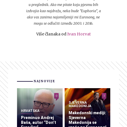
u preglednik. Ako me pitate koju pjesmu bih
izdvojio kao najdražu, neka bude "Euphoria", a
ako vas zanima najomiljeniji mi Eurosong, ne
mogu se odlučiti između 2003. i 2016.
Više članaka od
Ivan Horvat
NAJNOVIJE
0
3
SJEVERNA
MAKEDONIJA
HRVATSKA
Makedonski mediji:
Preminuo Andrej
Sjeverna
Baša, autor “Don’t
Makedonija se