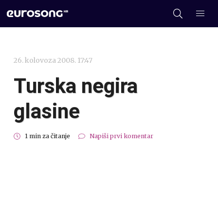
26. kolovoza 2008. 17:47
Turska negira
glasine
1 min za čitanje
Napiši prvi komentar