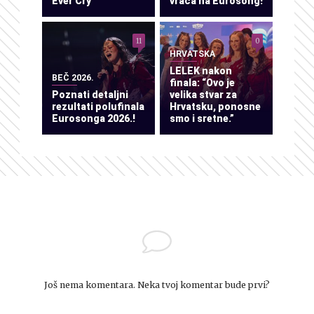
Ever Cry”
vraća na Eurosong!
11
0
HRVATSKA
LELEK nakon
BEČ 2026.
finala: “Ovo je
Poznati detaljni
velika stvar za
rezultati polufinala
Hrvatsku, ponosne
Eurosonga 2026.!
smo i sretne.”
Još nema komentara. Neka tvoj komentar bude prvi?