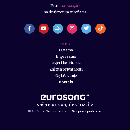
Prati
eurosong.hr
na društvenim mrežama
I N F O
O nama
Impressum
Uvjeti korištenja
Zaštita privatnosti
Oglašavanje
Kontakt
vaša
eurosong
destinacija
© 2005. - 2026. Eurosong.hr. Sva prava pridržana.