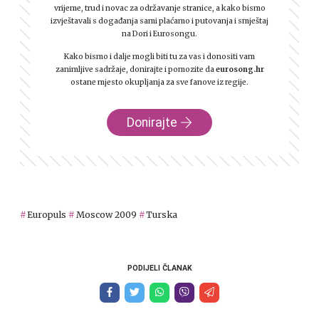
vrijeme, trud i novac za održavanje stranice, a kako bismo
izvještavali s događanja sami plaćamo i putovanja i smještaj
na Dori i Eurosongu.
Kako bismo i dalje mogli biti tu za vas i donositi vam
zanimljive sadržaje, donirajte i pomozite da
eurosong.hr
ostane mjesto okupljanja za sve fanove iz regije.
Donirajte
Europuls
Moscow 2009
Turska
PODIJELI ČLANAK