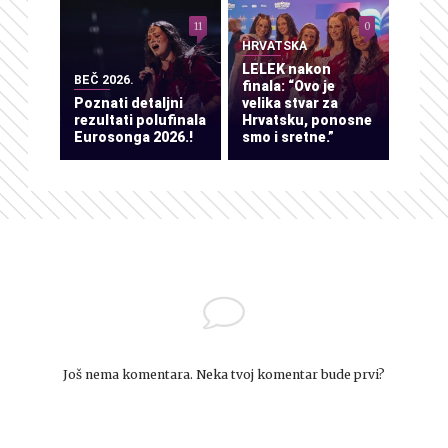
11
0
HRVATSKA
LELEK nakon
BEČ 2026.
finala: “Ovo je
Poznati detaljni
velika stvar za
rezultati polufinala
Hrvatsku, ponosne
Eurosonga 2026.!
smo i sretne.”
Još nema komentara. Neka tvoj komentar bude prvi?