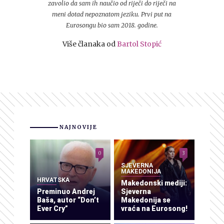
zavolio da sam ih naučio od riječi do riječi na
meni dotad nepoznatom jeziku. Prvi put na
Eurosongu bio sam 2018. godine.
Više članaka od
Bartol Stopić
NAJNOVIJE
0
3
SJEVERNA
MAKEDONIJA
HRVATSKA
Makedonski mediji:
Preminuo Andrej
Sjeverna
Baša, autor “Don’t
Makedonija se
Ever Cry”
vraća na Eurosong!