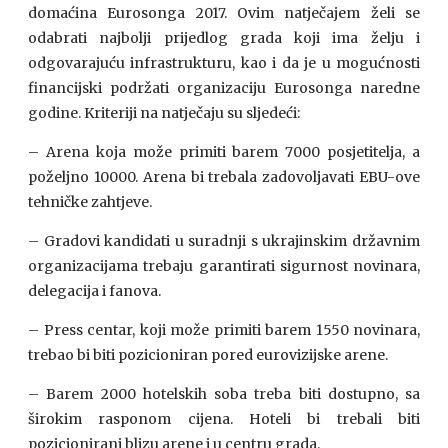
domaćina Eurosonga 2017. Ovim natječajem želi se
odabrati najbolji prijedlog grada koji ima želju i
odgovarajuću infrastrukturu, kao i da je u mogućnosti
financijski podržati organizaciju Eurosonga naredne
godine. Kriteriji na natječaju su sljedeći:
– Arena koja može primiti barem 7000 posjetitelja, a
poželjno 10000. Arena bi trebala zadovoljavati EBU-ove
tehničke zahtjeve.
– Gradovi kandidati u suradnji s ukrajinskim državnim
organizacijama trebaju garantirati sigurnost novinara,
delegacija i fanova.
– Press centar, koji može primiti barem 1550 novinara,
trebao bi biti pozicioniran pored eurovizijske arene.
– Barem 2000 hotelskih soba treba biti dostupno, sa
širokim rasponom cijena. Hoteli bi trebali biti
pozicionirani blizu arene i u centru grada.