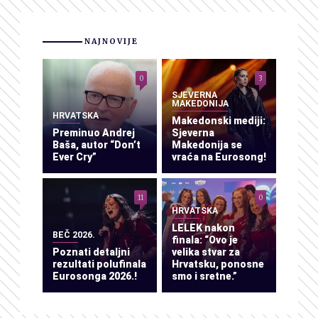
NAJNOVIJE
0
3
SJEVERNA
MAKEDONIJA
HRVATSKA
Makedonski mediji:
Preminuo Andrej
Sjeverna
Baša, autor “Don’t
Makedonija se
Ever Cry”
vraća na Eurosong!
11
0
HRVATSKA
LELEK nakon
BEČ 2026.
finala: “Ovo je
Poznati detaljni
velika stvar za
rezultati polufinala
Hrvatsku, ponosne
Eurosonga 2026.!
smo i sretne.”