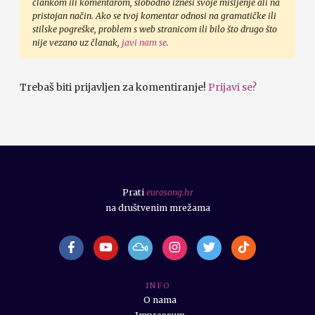
člankom ili komentarom, slobodno iznesi svoje mišljenje ali na
pristojan način. Ako se tvoj komentar odnosi na gramatičke ili
stilske pogreške, problem s web stranicom ili bilo što drugo što
nije vezano uz članak,
javi nam se
.
Trebaš biti prijavljen za komentiranje!
Prijavi se?
Prati
eurosong.hr
na društvenim mrežama
I N F O
O nama