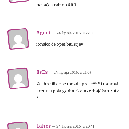
najjača kraljina &lt;3
Agent
— 24. lipnja 2016.
u
22:50
ionako će opet biti Kijev
EsEs
— 24. lipnja 2016.
u
21:03
@lahor ili ce se mozda prese*** i napravit
arenu u pola godine ko Azerbajdžan 2012.
?
Lahor
— 24. lipnja 2016.
u
20:41