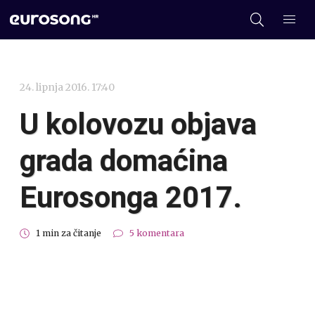
24. lipnja 2016. 17:40
U kolovozu objava
grada domaćina
Eurosonga 2017.
1 min za čitanje
5 komentara