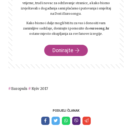
vrijeme, trud i novac za održavanje stranice, a kako bismo
izvještavali s događanja sami plaćamo i putovanja i smještaj
na Dori i Eurosongu.
Kako bismo i dalje mogli biti tu za vas i donositi vam
zanimljive sadržaje, donirajte i pomozite da
eurosong.hr
ostane mjesto okupljanja za sve fanove iz regije.
Donirajte
Europuls
Kyiv 2017
PODIJELI ČLANAK