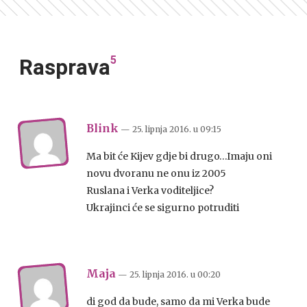
5
Rasprava
Blink
— 25. lipnja 2016.
u
09:15
Ma bit će Kijev gdje bi drugo…Imaju oni
novu dvoranu ne onu iz 2005
Ruslana i Verka voditeljice?
Ukrajinci će se sigurno potruditi
Maja
— 25. lipnja 2016.
u
00:20
di god da bude, samo da mi Verka bude