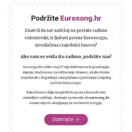
Podržite
Eurosong.hr
Znate li da sav sadržaj na portalu radimo
volonterski, iz ljubavi prema Eurosongu,
izvođačima i zajednici fanova?
Ako vam se sviđa što radimo, podržite nas!
Iza svega što vidite stoji 17 vrijednih fanova koji izdvajaju
vrijeme, trud i novac za održavanje stranice, a kako bismo
izvještavali s događanja sami plaćamo i putovanja i smještaj
na Dori i Eurosongu.
Kako bismo i dalje mogli biti tu za vas i donositi vam
zanimljive sadržaje, donirajte i pomozite da
eurosong.hr
ostane mjesto okupljanja za sve fanove iz regije.
Donirajte