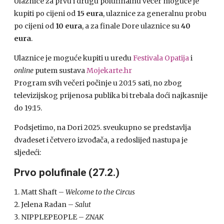
Ulaznice za prvu i drugu polufinalnu večer moguće je
kupiti po cijeni od
15 eura
, ulaznice za generalnu probu
po cijeni od
10 eura
, a za finale Dore ulaznice su
40
eura
.
Ulaznice je moguće kupiti u uredu
Festivala Opatija
i
online
putem sustava
Mojekarte.hr
Program svih večeri počinje u 20:15 sati, no zbog
televizijskog prijenosa publika bi trebala doći najkasnije
do 19:15.
Podsjetimo, na Dori 2025. sveukupno se predstavlja
dvadeset i četvero izvođača, a redoslijed nastupa je
sljedeći:
Prvo polufinale (27.2.)
Matt Shaft –
Welcome to the Circus
Jelena Radan –
Salut
NIPPLEPEOPLE –
ZNAK