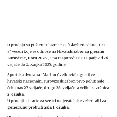
U prodaju su puštene ulaznice za “Glazbene dane HRT-
a”, večeri koje se odnose na
Hrvatski izbor za pjesmu
Eurovizije, Doru 2025.
, a na rasporedu su u Opatiji od 26.
veljače do 2. ožujka 2025. godine.
Sportska dvorana “Marino Cvetković” ugostit će
hrvatski nacionalni eurovizijski izbor, prvo polufinale
čeka nas
27. veljače
, drugo
28. veljače
, a velika završnica
2. ožujka
.
U prodaji su karte za sve tri natjecateljske večeri, ali i za
generalnu probu finala 1. ožujka
.