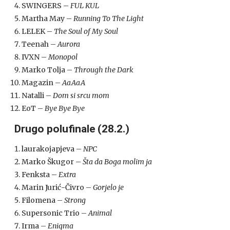
SWINGERS –
FUL KUL
Martha May –
Running To The Light
LELEK –
The Soul of My Soul
Teenah –
Aurora
IVXN –
Monopol
Marko Tolja –
Through the Dark
Magazin –
AaAaA
Natalli –
Dom si srcu mom
EoT –
Bye Bye Bye
Drugo polufinale (28.2.)
laurakojapjeva –
NPC
Marko Škugor –
Šta da Boga molim ja
Fenksta –
Extra
Marin Jurić-Čivro –
Gorjelo je
Filomena –
Strong
Supersonic Trio –
Animal
Irma –
Enigma