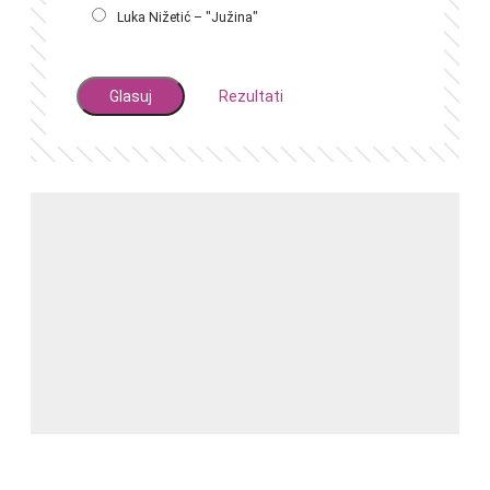
Luka Nižetić – "Južina"
Rezultati