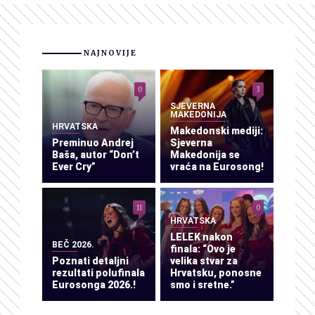
NAJNOVIJE
0
3
SJEVERNA
MAKEDONIJA
HRVATSKA
Makedonski mediji:
Preminuo Andrej
Sjeverna
Baša, autor “Don’t
Makedonija se
Ever Cry”
vraća na Eurosong!
11
0
HRVATSKA
LELEK nakon
BEČ 2026.
finala: “Ovo je
Poznati detaljni
velika stvar za
rezultati polufinala
Hrvatsku, ponosne
Eurosonga 2026.!
smo i sretne.”