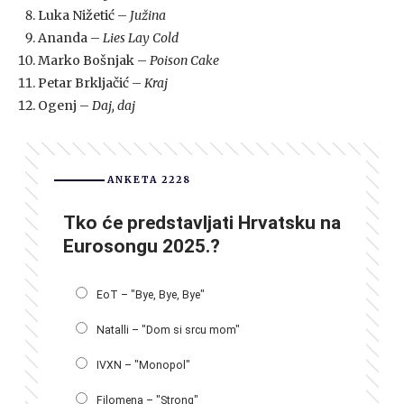
Luka Nižetić –
Južina
Ananda –
Lies Lay Cold
Marko Bošnjak –
Poison Cake
Petar Brkljačić –
Kraj
Ogenj –
Daj, daj
ANKETA 2228
Tko će predstavljati Hrvatsku na
Eurosongu 2025.?
EoT – "Bye, Bye, Bye"
Natalli – "Dom si srcu mom"
IVXN – "Monopol"
Filomena – "Strong"