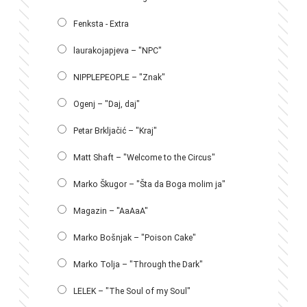
Fenksta - Extra
laurakojapjeva – "NPC"
NIPPLEPEOPLE – "Znak"
Ogenj – "Daj, daj"
Petar Brkljačić – "Kraj"
Matt Shaft – "Welcome to the Circus"
Marko Škugor – "Šta da Boga molim ja"
Magazin – "AaAaA"
Marko Bošnjak – "Poison Cake"
Marko Tolja – "Through the Dark"
LELEK – "The Soul of my Soul"