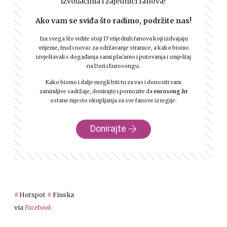
izvođačima i zajednici fanova?
Ako vam se sviđa što radimo, podržite nas!
Iza svega što vidite stoji 17 vrijednih fanova koji izdvajaju
vrijeme, trud i novac za održavanje stranice, a kako bismo
izvještavali s događanja sami plaćamo i putovanja i smještaj
na Dori i Eurosongu.
Kako bismo i dalje mogli biti tu za vas i donositi vam
zanimljive sadržaje, donirajte i pomozite da
eurosong.hr
ostane mjesto okupljanja za sve fanove iz regije.
Donirajte
Hotspot
Finska
via
Facebook