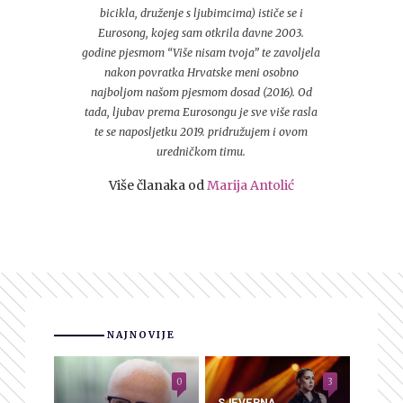
bicikla, druženje s ljubimcima) ističe se i
Eurosong, kojeg sam otkrila davne 2003.
godine pjesmom “Više nisam tvoja” te zavoljela
nakon povratka Hrvatske meni osobno
najboljom našom pjesmom dosad (2016). Od
tada, ljubav prema Eurosongu je sve više rasla
te se naposljetku 2019. pridružujem i ovom
uredničkom timu.
Više članaka od
Marija Antolić
NAJNOVIJE
0
3
SJEVERNA