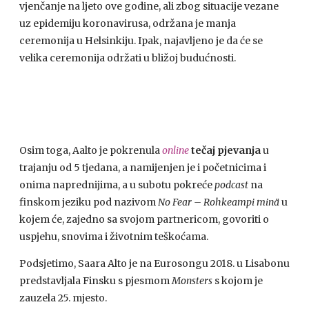
vjenčanje na ljeto ove godine, ali zbog situacije vezane
uz epidemiju koronavirusa, održana je manja
ceremonija u Helsinkiju. Ipak, najavljeno je da će se
velika ceremonija održati u bližoj budućnosti.
Osim toga, Aalto je pokrenula
online
tečaj pjevanja
u
trajanju od 5 tjedana, a namijenjen je i početnicima i
onima naprednijima, a u subotu pokreće
podcast
na
finskom jeziku pod nazivom
No Fear – Rohkeampi minä
u
kojem će, zajedno sa svojom partnericom, govoriti o
uspjehu, snovima i životnim teškoćama.
Podsjetimo, Saara Alto je na Eurosongu 2018. u Lisabonu
predstavljala Finsku s pjesmom
Monsters
s kojom je
zauzela 25. mjesto.