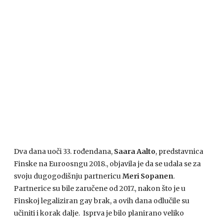
Dva dana uoči 33. rođendana,
Saara Aalto
, predstavnica
Finske na Euroosngu 2018., objavila je da se udala se za
svoju dugogodišnju partnericu
Meri Sopanen
.
Partnerice su bile zaručene od 2017., nakon što je u
Finskoj legaliziran gay brak, a ovih dana odlučile su
učiniti i korak dalje. Isprva je bilo planirano veliko