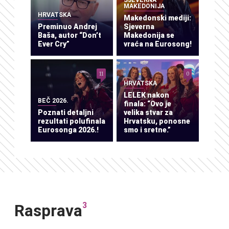
MAKEDONIJA
HRVATSKA
Makedonski mediji:
Preminuo Andrej
Sjeverna
Baša, autor “Don’t
Makedonija se
Ever Cry”
vraća na Eurosong!
11
0
HRVATSKA
LELEK nakon
BEČ 2026.
finala: “Ovo je
Poznati detaljni
velika stvar za
rezultati polufinala
Hrvatsku, ponosne
Eurosonga 2026.!
smo i sretne.”
3
Rasprava