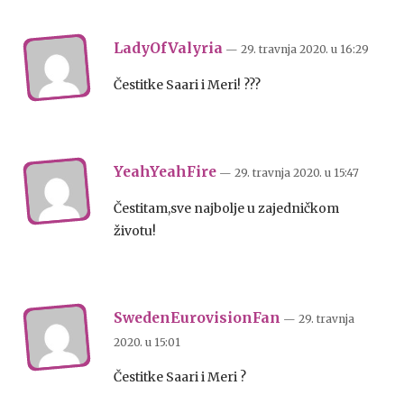
LadyOfValyria
— 29. travnja 2020.
u
16:29
Čestitke Saari i Meri! ???
YeahYeahFire
— 29. travnja 2020.
u
15:47
Čestitam,sve najbolje u zajedničkom
životu!
SwedenEurovisionFan
— 29. travnja
2020.
u
15:01
Čestitke Saari i Meri ?