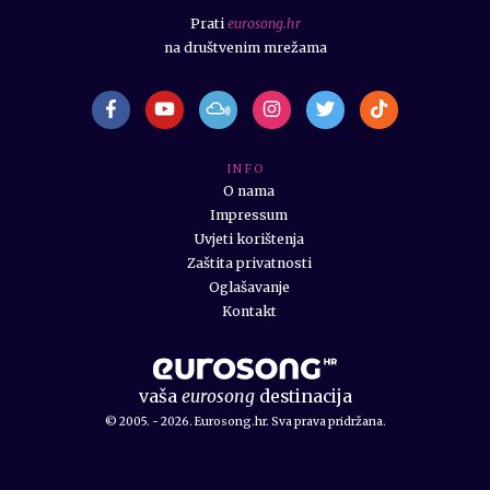
Prati
eurosong.hr
na društvenim mrežama
I N F O
O nama
Impressum
Uvjeti korištenja
Zaštita privatnosti
Oglašavanje
Kontakt
vaša
eurosong
destinacija
© 2005. - 2026. Eurosong.hr. Sva prava pridržana.