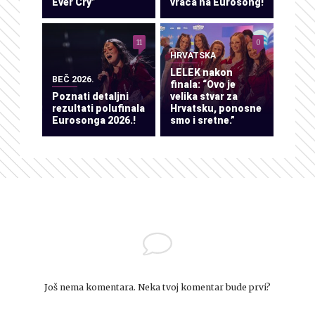
Ever Cry”
vraća na Eurosong!
11
0
HRVATSKA
LELEK nakon
BEČ 2026.
finala: “Ovo je
Poznati detaljni
velika stvar za
rezultati polufinala
Hrvatsku, ponosne
Eurosonga 2026.!
smo i sretne.”
Još nema komentara. Neka tvoj komentar bude prvi?