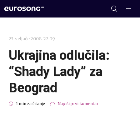
23. veljače 2008. 22:09
Ukrajina odlučila:
“Shady Lady” za
Beograd
1 min za čitanje
Napiši prvi komentar