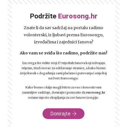
Podržite
Eurosong.hr
Znate li da sav sadržaj na portalu radimo
volonterski, iz ljubavi prema Eurosongu,
izvođačima i zajednici fanova?
Ako vam se sviđa što radimo, podržite nas!
Iza svega što vidite stoji 17 vrijednih fanova koji izdvajaju
vrijeme, trud i novac za održavanje stranice, a kako bismo
izvještavali s događanja sami plaćamo i putovanja i smještaj
na Dori i Eurosongu.
Kako bismo i dalje mogli biti tu za vas i donositi vam
zanimljive sadržaje, donirajte i pomozite da
eurosong.hr
ostane mjesto okupljanja za sve fanove iz regije.
Donirajte