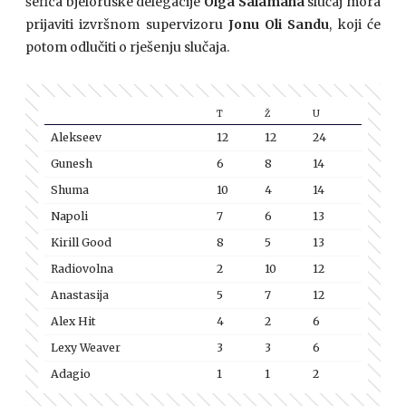
šefica bjeloruske delegacije
Olga Salamaha
slučaj mora
prijaviti izvršnom supervizoru
Jonu Oli Sandu
, koji će
potom odlučiti o rješenju slučaja.
T
Ž
U
Alekseev
12
12
24
Gunesh
6
8
14
Shuma
10
4
14
Napoli
7
6
13
Kirill Good
8
5
13
Radiovolna
2
10
12
Anastasija
5
7
12
Alex Hit
4
2
6
Lexy Weaver
3
3
6
Adagio
1
1
2