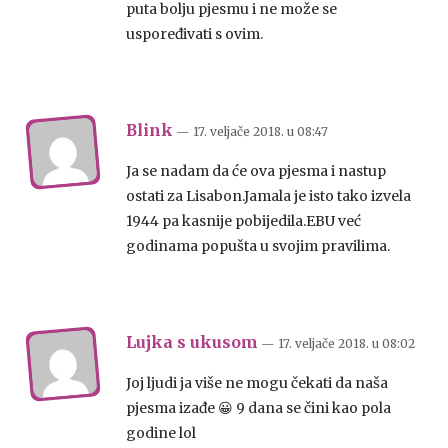
puta bolju pjesmu i ne može se
uspoređivati s ovim.
Blink
— 17. veljače 2018.
u
08:47
Ja se nadam da će ova pjesma i nastup
ostati za Lisabon.Jamala je isto tako izvela
1944 pa kasnije pobijedila.EBU već
godinama popušta u svojim pravilima.
Lujka s ukusom
— 17. veljače 2018.
u
08:02
Joj ljudi ja više ne mogu čekati da naša
pjesma izađe 😀 9 dana se čini kao pola
godine lol