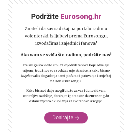
Podržite
Eurosong.hr
Znate li da sav sadržaj na portalu radimo
volonterski, iz ljubavi prema Eurosongu,
izvođačima i zajednici fanova?
Ako vam se sviđa što radimo, podržite nas!
Iza svega što vidite stoji 17 vrijednih fanova koji izdvajaju
vrijeme, trud i novac za održavanje stranice, a kako bismo
izvještavali s događanja sami plaćamo i putovanja i smještaj
na Dori i Eurosongu.
Kako bismo i dalje mogli biti tu za vas i donositi vam
zanimljive sadržaje, donirajte i pomozite da
eurosong.hr
ostane mjesto okupljanja za sve fanove iz regije.
Donirajte