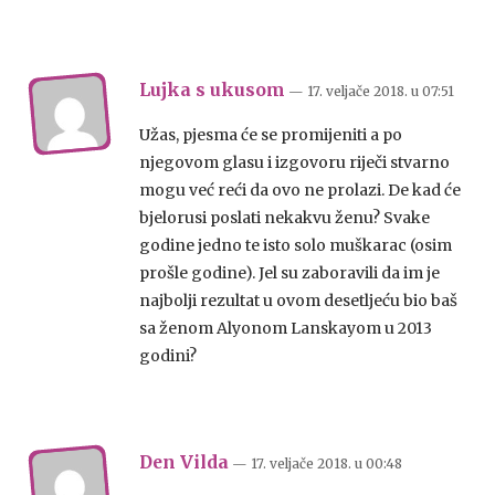
Lujka s ukusom
— 17. veljače 2018.
u
07:51
Užas, pjesma će se promijeniti a po
njegovom glasu i izgovoru riječi stvarno
mogu već reći da ovo ne prolazi. De kad će
bjelorusi poslati nekakvu ženu? Svake
godine jedno te isto solo muškarac (osim
prošle godine). Jel su zaboravili da im je
najbolji rezultat u ovom desetljeću bio baš
sa ženom Alyonom Lanskayom u 2013
godini?
Den Vilda
— 17. veljače 2018.
u
00:48