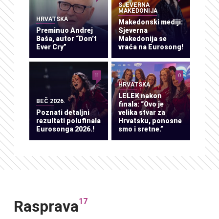
SJEVERNA
MAKEDONIJA
HRVATSKA
Makedonski mediji:
Preminuo Andrej
Sjeverna
Baša, autor “Don’t
Makedonija se
Ever Cry”
vraća na Eurosong!
11
0
HRVATSKA
LELEK nakon
BEČ 2026.
finala: “Ovo je
Poznati detaljni
velika stvar za
rezultati polufinala
Hrvatsku, ponosne
Eurosonga 2026.!
smo i sretne.”
17
Rasprava