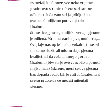
Evrovizijske fanove, vec neko vrijeme
pratim ovu stranicu ali eto sad sam se
odlucio tek da vam se i ja prikljucim u
ovom uzbudljivom putovanju do
Lisabona.
Sto se tice pjesme, studijska verzija pjesme
je odlicna. Mracna, zanimljiva, moderna,…
Ovaj lajv nastup je bio los vokalno to se svi
mozemo sloziti ali mislim da je pjesma
kvalitetna i da ce biti mnogo gorih u
Lisabonu (btw sta je ovo vcrs bilo u ponudi
majko mila). Iskreno, meni se ova pjesma
bas dopada i volio bih je cuti i u Lisabonu al
sve su prilike da ce morati mijenjati
pjesmu.