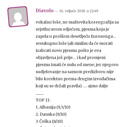
Diavolo
— 16. veljače 2018.
u
22:49
vokalno loše, ne maštovita koreografija sa
svjetlucavom odjećom, pjesma koja je
zapela u prošlom desetljeću Eurosonga…
sveukupno loše (ali mislim da će morati
izabrati novu pjesmu pošto je ova
objavljena još prije… i kad promjeni
pjesmu imati će nulu od mene, jer njegovo
sudjelovanje na samom predizboru nije
bilo korektno prema drugim izvođačima
koji su se držali pravila) …. ajmo dalje
____
TOP 11:
1. Albanija (9,5/10)
2. Danska (9/10)
3. Češka (8/10)