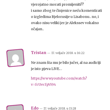
vjerojatno morati promijeniti??
i samo zbog te činjenice neću komentirati
o izgledima Bjelorusije u Lisabonu.. no, i
ovako nisu veliki jer je Alekssev vokalno
očajan..
Tristan
— 17. veljače 2018.
u
16:22
Ne znam šta mu je bilo jučer, al na audiciji
je isto pjeva LIVE…
https://www.youtube.com/watch?
v=fcUecfpVi94
Edo
— 17. veljače 2018.
u
15:28