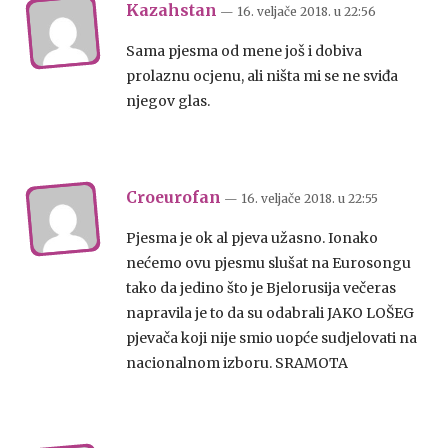
Kazahstan
— 16. veljače 2018.
u
22:56
Sama pjesma od mene još i dobiva
prolaznu ocjenu, ali ništa mi se ne sviđa
njegov glas.
Croeurofan
— 16. veljače 2018.
u
22:55
Pjesma je ok al pjeva užasno. Ionako
nećemo ovu pjesmu slušat na Eurosongu
tako da jedino što je Bjelorusija večeras
napravila je to da su odabrali JAKO LOŠEG
pjevača koji nije smio uopće sudjelovati na
nacionalnom izboru. SRAMOTA