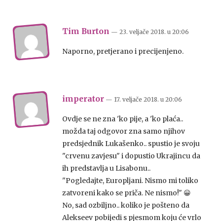
Tim Burton
— 23. veljače 2018.
u
20:06
Naporno, pretjerano i precijenjeno.
imperator
— 17. veljače 2018.
u
20:06
Ovdje se ne zna 'ko pije, a 'ko plaća..
možda taj odgovor zna samo njihov
predsjednik Lukašenko.. spustio je svoju
"crvenu zavjesu" i dopustio Ukrajincu da
ih predstavlja u Lisabonu..
"Pogledajte, Europljani. Nismo mi toliko
zatvoreni kako se priča. Ne nismo!" 😀
No, sad ozbiljno.. koliko je pošteno da
Alekseev pobijedi s pjesmom koju će vrlo