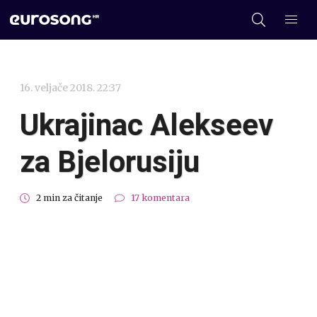
16. veljače 2018. 22:37
Ukrajinac Alekseev
za Bjelorusiju
2 min za čitanje
17 komentara