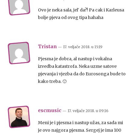
Ovo je neka sala, jel' da?! Pa cak i Karleusa
bolje pjeva od ovog tipa hahaha
Tristan
— 17. veljače 2018.
u
15:19
Pjesma je dobra, al nastup i vokalna
izvedba katastrofa. Neka uzme satove
pjevanja i vjezba da do Eurosonga bude to
kako treba. 🙂
escmusic
— 17. veljače 2018.
u
09:16
Meni je i pjesma i nastup užas, za sada mi
je ovo najgora pjesma. Sergej je ima 100