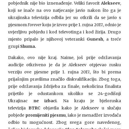
pobjednik nije bio iznenađenje. Veliki favorit
Alekseev
,
koji se inače na ovo natjecanje javio nakon što ga je
ukrajinska televizija odbila jer su otkrili da se javio s
pjesmom
Forever
koju je izveo prije 1. rujna 2017., odnio je
uvjerljivu pobjedu i kod televotinga i kod žirija. Drugo
mjesto pripalo je njihovoj veteranki
Gunesh
, a treće
grupi
Shuma.
Dakako, ovo nije kraj. Naime, još prije održavanja
audicije otkriveno je da je Alekseev otpjevao rusku
verziju ove pjesme prije 1. rujna 2017., što bi prema
prijašnjim pravilima značilo diskvalifikaciju. Zbog toga,
prije održavanja ždrijeba za finale, nekolicina finalista
prijetilo je odustankom ukoliko se 24-godišnji
Ukrajinac
ne izbaci
. Na kraju je bjeloruska
televizija
BTRC
objavila kako je Alekseev u slučaju
pobjede
promijeniti pjesmu
, iako je menadžer izvođača
odbio tu mogućnost. Zbog svega gore navedenog,