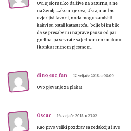
Ovi Bjelorusi ko da žive na Saturnu, a ne
na Zemlji…ako im je ovaj Ukrajinac bio
uvjerljivi favorit, onda mogu zamisliti
kakvi su ostali katastrofa…bolje bi im bilo
da se presaberu i naprave pauzu od par
godina, pa se vrate sa jednom normalnom
i konkurentnom pjesmom.
dino_esc_fan
— 17. veljače 2018.
u
00:00
Ovo pjevanje za plakat
Oscar
— 16. veljače 2018.
u
23:02
Kao prvo veliki pozdrav sa redakciju i sve