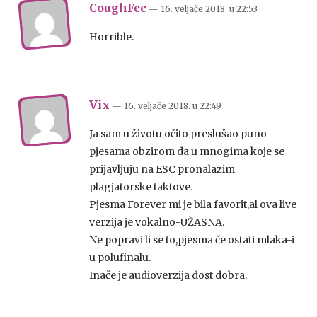
CoughFee
— 16. veljače 2018.
u
22:53
Horrible.
Vix
— 16. veljače 2018.
u
22:49
Ja sam u životu očito preslušao puno
pjesama obzirom da u mnogima koje se
prijavljuju na ESC pronalazim
plagjatorske taktove.
Pjesma Forever mi je bila favorit,al ova live
verzija je vokalno-UŽASNA.
Ne popravi li se to,pjesma će ostati mlaka-i
u polufinalu.
Inače je audioverzija dost dobra.