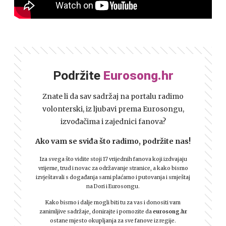
Podržite
Eurosong.hr
Znate li da sav sadržaj na portalu radimo
volonterski, iz ljubavi prema Eurosongu,
izvođačima i zajednici fanova?
Ako vam se sviđa što radimo, podržite nas!
Iza svega što vidite stoji 17 vrijednih fanova koji izdvajaju
vrijeme, trud i novac za održavanje stranice, a kako bismo
izvještavali s događanja sami plaćamo i putovanja i smještaj
na Dori i Eurosongu.
Kako bismo i dalje mogli biti tu za vas i donositi vam
zanimljive sadržaje, donirajte i pomozite da
eurosong.hr
ostane mjesto okupljanja za sve fanove iz regije.