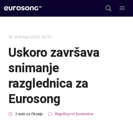
16. travnja 2021. 14:57
Uskoro završava
snimanje
razglednica za
Eurosong
2 min za čitanje
Napiši prvi komentar