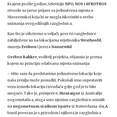
Krajem prošle godine, televizije
NPO, NOS i AVROTROS
otvorile su javne prijave za jedinstvena mjesta u
Nizozemskoj koja bi se mogla iskoristiti u svrhu
snimanja ovogodišnjih razglednica.
Kao što je otkriveno u veljači, prve tri razglednice
zabilježene su na lokacijama svjetionika
Westhoofd
,
muzeja
Evoluon
i jezera
Nannewiid
.
Gerben Bakker
, voditelj projekta, objasnio je prema
kojem su principu odabrana mjesta snimanja:
– Htio sam da predstavimo jedinstvene lokacije koje
naša zemlja može ponuditi. Pokušali smo uspostaviti
vezu između lokacija i izvođača gdje god je to bilo
moguće. Tako je, primjerice,
Montaigne
iz Australije
nogometašica, stoga smo njezinu razglednicu snimili
na
nogometnom stadionu Sparte
iz Rotterdama.
Go_A
band povezan je s prirodom i njihova je razglednica