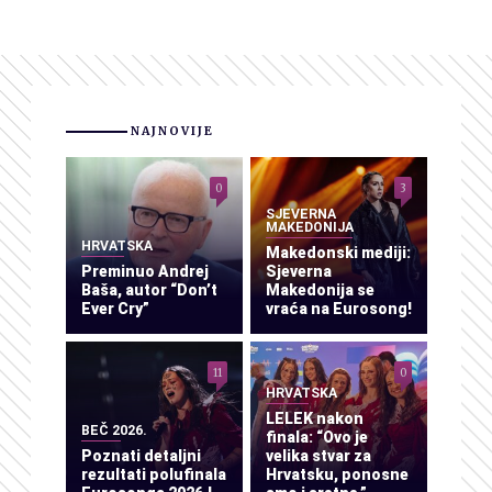
NAJNOVIJE
0
3
SJEVERNA
MAKEDONIJA
HRVATSKA
Makedonski mediji:
Preminuo Andrej
Sjeverna
Baša, autor “Don’t
Makedonija se
Ever Cry”
vraća na Eurosong!
11
0
HRVATSKA
LELEK nakon
BEČ 2026.
finala: “Ovo je
Poznati detaljni
velika stvar za
rezultati polufinala
Hrvatsku, ponosne