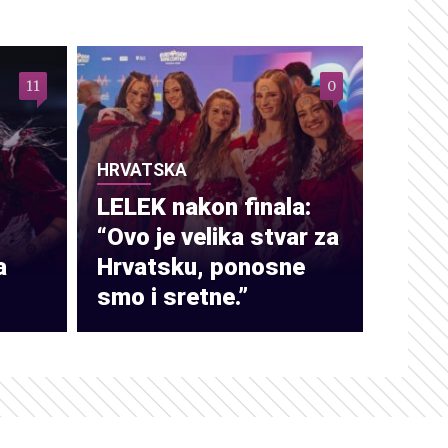
11
0
HRVATSKA
LELEK nakon finala:
“Ovo je velika stvar za
a
Hrvatsku, ponosne
smo i sretne.”