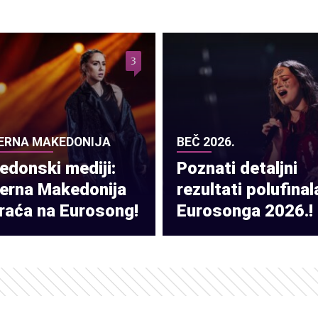
3
ERNA MAKEDONIJA
BEČ 2026.
donski mediji:
Poznati detaljni
verna Makedonija
rezultati polufinal
raća na Eurosong!
Eurosonga 2026.!