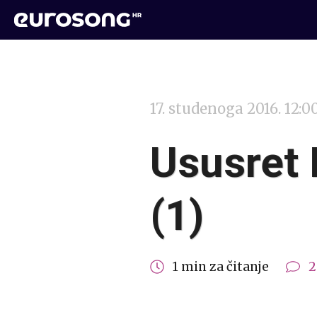
17. studenoga 2016. 12:0
Ususret
(1)
1 min za čitanje
2