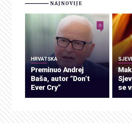
NAJNOVIJE
0
HRVATSKA
SJEV
Preminuo Andrej
Make
Baša, autor “Don’t
Sje
Ever Cry”
se v