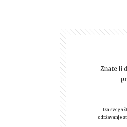
Znate li 
pr
Iza svega š
održavanje st