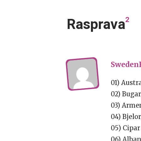
2
Rasprava
SwedenE
01) Aust
02) Buga
03) Arme
04) Bjelor
05) Cipar
06) Alban