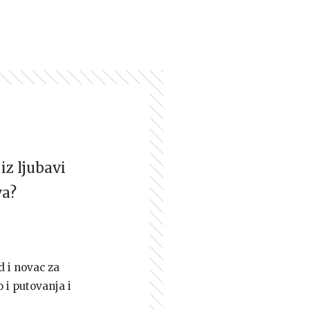
iz ljubavi
va?
d i novac za
 i putovanja i