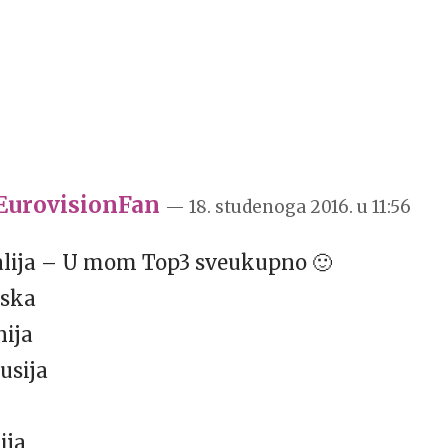
urovisionFan
— 18. studenoga 2016.
u
11:56
ralija – U mom Top3 sveukupno 🙂
rska
nija
usija
ija