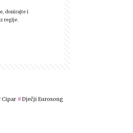
e, donirajte i
z regije.
Cipar
Dječji Eurosong