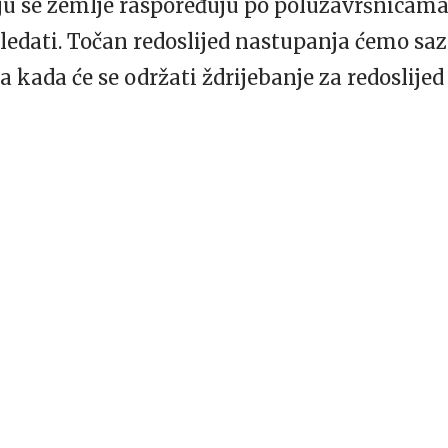
u se zemlje raspoređuju po poluzavršnicama i
edati. Točan redoslijed nastupanja ćemo saz
a kada će se održati ždrijebanje za redoslijed