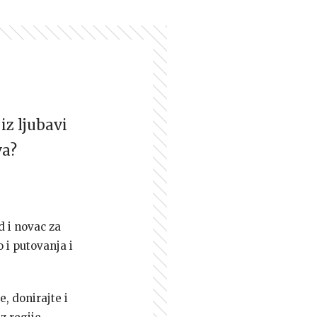
iz ljubavi
va?
d i novac za
 i putovanja i
e, donirajte i