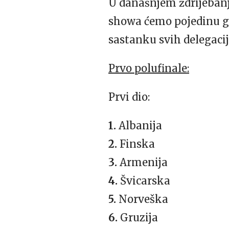
U današnjem ždrijebanj
showa ćemo pojedinu gl
sastanku svih delegacij
Prvo polufinale:
Prvi dio:
1.
Albanija
2.
Finska
3.
Armenija
4.
Švicarska
5.
Norveška
6.
Gruzija