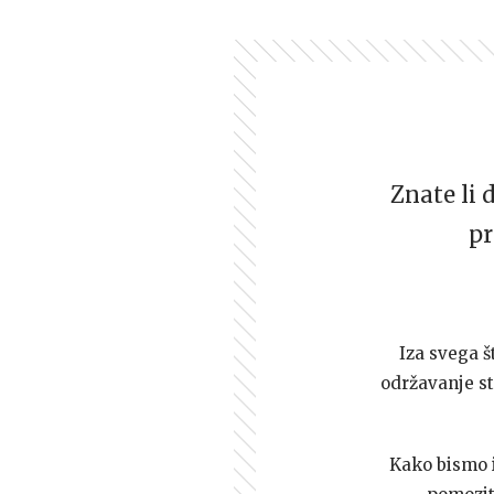
Znate li 
pr
Iza svega š
održavanje st
Kako bismo i 