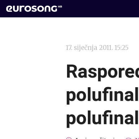
17. siječnja 2011. 15:25
Raspore
polufina
polufina