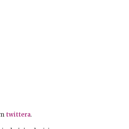
tem
twittera
.