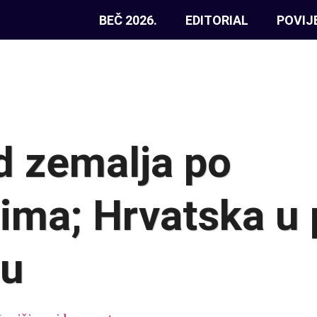
BEČ 2026.
EDITORIAL
POVIJ
d zemalja po
lima; Hrvatska u
lu