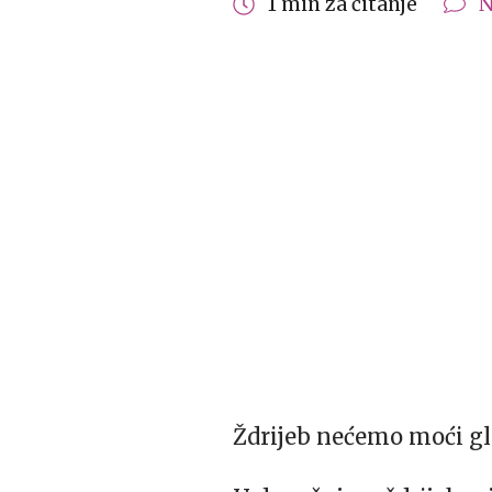
1 min za čitanje
N
Ždrijeb nećemo moći gle