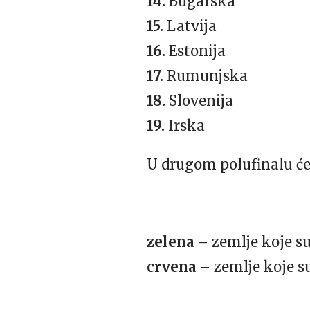
14.
Bugarska
15.
Latvija
16.
Estonija
17.
Rumunjska
18.
Slovenija
19.
Irska
U drugom polufinalu će 
zelena
– zemlje koje su
crvena
– zemlje koje s