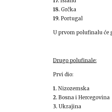
17.
Island
18.
Grčka
19.
Portugal
U prvom polufinalu će g
Drugo polufinale:
Prvi dio:
1.
Nizozemska
2.
Bosna i Hercegovina
3.
Ukrajina