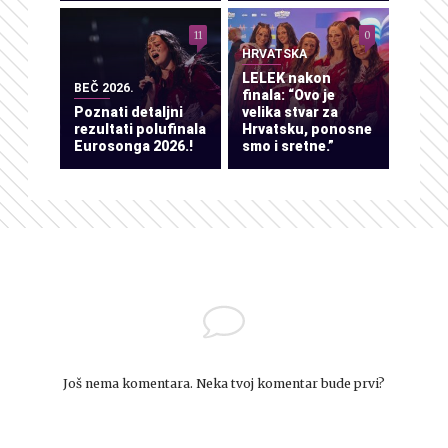
11
0
HRVATSKA
LELEK nakon
BEČ 2026.
finala: “Ovo je
Poznati detaljni
velika stvar za
rezultati polufinala
Hrvatsku, ponosne
Eurosonga 2026.!
smo i sretne.”
Još nema komentara. Neka tvoj komentar bude prvi?