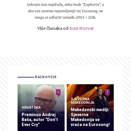
izdvojio kao najdražu, neka bude "Euphoria", a
ako vas zanima najomiljeniji mi Eurosong, ne
mogu se odlučiti između 2003. i 2016.
Više članaka od
Ivan Horvat
NAJNOVIJE
0
3
SJEVERNA
MAKEDONIJA
HRVATSKA
Makedonski mediji:
Preminuo Andrej
Sjeverna
Baša, autor “Don’t
Makedonija se
Ever Cry”
vraća na Eurosong!