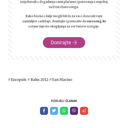
izvještavali s događanja sami plaćamo i putovanja i smještaj
na Dori i Eurosongu.
Kako bismo i dalje mogli biti tu za vas i donositi vam
zanimljive sadržaje, donirajte i pomozite da
eurosong.hr
ostane mjesto okupljanja za sve fanove iz regije.
Donirajte
Europuls
Baku 2012
San Marino
PODIJELI ČLANAK