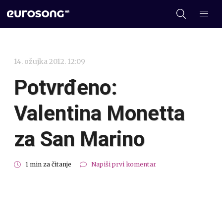
14. ožujka 2012. 12:09
Potvrđeno:
Valentina Monetta
za San Marino
1 min za čitanje
Napiši prvi komentar