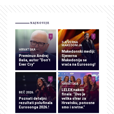
NAJNOVIJE
0
3
SJEVERNA
MAKEDONIJA
HRVATSKA
Makedonski mediji:
Preminuo Andrej
Sjeverna
Baša, autor “Don’t
Makedonija se
Ever Cry”
vraća na Eurosong!
11
0
HRVATSKA
LELEK nakon
BEČ 2026.
finala: “Ovo je
Poznati detaljni
velika stvar za
rezultati polufinala
Hrvatsku, ponosne
Eurosonga 2026.!
smo i sretne.”