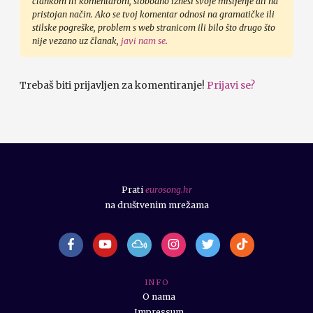
člankom ili komentarom, slobodno iznesi svoje mišljenje ali na
pristojan način. Ako se tvoj komentar odnosi na gramatičke ili
stilske pogreške, problem s web stranicom ili bilo što drugo što
nije vezano uz članak,
javi nam se
.
Trebaš biti prijavljen za komentiranje!
Prijavi se?
Prati
eurosong.hr
na društvenim mrežama
I N F O
O nama
Impressum