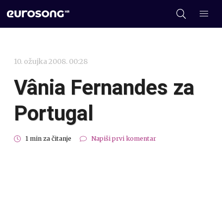
10. ožujka 2008. 00:28
Vânia Fernandes za
Portugal
1 min za čitanje
Napiši prvi komentar