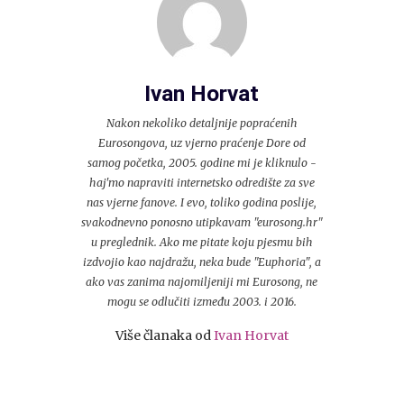
Ivan Horvat
Nakon nekoliko detaljnije popraćenih
Eurosongova, uz vjerno praćenje Dore od
samog početka, 2005. godine mi je kliknulo -
haj'mo napraviti internetsko odredište za sve
nas vjerne fanove. I evo, toliko godina poslije,
svakodnevno ponosno utipkavam "eurosong.hr"
u preglednik. Ako me pitate koju pjesmu bih
izdvojio kao najdražu, neka bude "Euphoria", a
ako vas zanima najomiljeniji mi Eurosong, ne
mogu se odlučiti između 2003. i 2016.
Više članaka od
Ivan Horvat