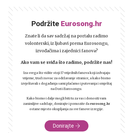
Podržite
Eurosong.hr
Znate li da sav sadržaj na portalu radimo
volonterski, iz ljubavi prema Eurosongu,
izvođačima i zajednici fanova?
Ako vam se sviđa što radimo, podržite nas!
Iza svega što vidite stoji 17 vrijednih fanova koji izdvajaju
vrijeme, trud i novac za održavanje stranice, a kako bismo
izvještavali s događanja sami plaćamo i putovanja i smještaj
na Dori i Eurosongu.
Kako bismo i dalje mogli biti tu za vas i donositi vam
zanimljive sadržaje, donirajte i pomozite da
eurosong.hr
ostane mjesto okupljanja za sve fanove iz regije.
Donirajte