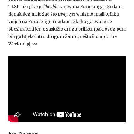
TLZP-u) i jako je
likeable
fanovima Eurosonga. Do dana
današnjeg mi je žao što
Divlji vjetre
nismo imali priliku
vidjeti na Eurosongu i nadam se kako ga ovo neće
obeshrabriti jer je zaslužio drugu priliku. Ipak, ovog puta
bih ga htjela čuti u
drugom žanru
, nešto što npr. The
Weeknd pjeva.