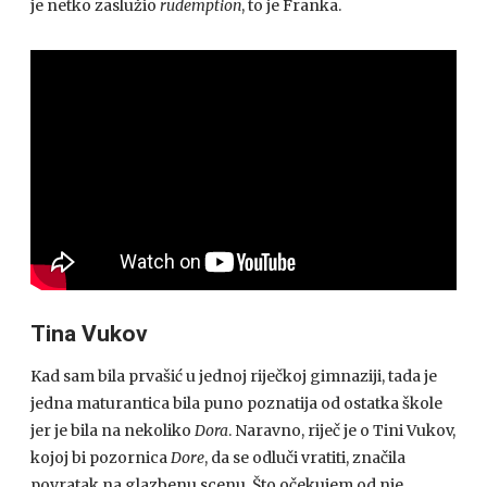
je netko zaslužio
rudemption
, to je Franka.
Tina Vukov
Kad sam bila prvašić u jednoj riječkoj gimnaziji, tada je
jedna maturantica bila puno poznatija od ostatka škole
jer je bila na nekoliko
Dora
. Naravno, riječ je o Tini Vukov,
kojoj bi pozornica
Dore
, da se odluči vratiti, značila
povratak na glazbenu scenu. Što očekujem od nje