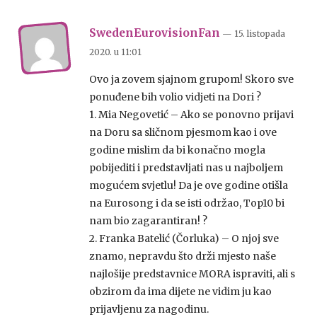
SwedenEurovisionFan
— 15. listopada
2020.
u
11:01
Ovo ja zovem sjajnom grupom! Skoro sve
ponuđene bih volio vidjeti na Dori ?
1. Mia Negovetić – Ako se ponovno prijavi
na Doru sa sličnom pjesmom kao i ove
godine mislim da bi konačno mogla
pobijediti i predstavljati nas u najboljem
mogućem svjetlu! Da je ove godine otišla
na Eurosong i da se isti održao, Top10 bi
nam bio zagarantiran! ?
2. Franka Batelić (Čorluka) – O njoj sve
znamo, nepravdu što drži mjesto naše
najlošije predstavnice MORA ispraviti, ali s
obzirom da ima dijete ne vidim ju kao
prijavljenu za nagodinu.