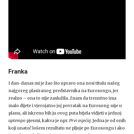
Franka
I dan-danas mi je žao što upravo ona nosi titulu našeg
najgoreg plasiranog predstavnika na Eurosongu, jer
realno – ona to nije zaslužila. Znam da trenutno ima
malo dijete i vjerojatno joj povratak na Eurosong nije u
planu, ali iskreno bih ju ovog puta htjela vidjeti u jednoj
uptempo
pjesmi, kakva je npr.
Prvi osjećaj
. Jedna je od onih
koji unatoč lošem rezultatu ne pljuje po Eurosongu i ako