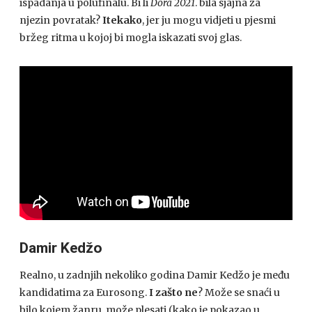
ispadanja u polufinalu. Bi li
Dora 2021
. bila sjajna za
njezin povratak?
Itekako
, jer ju mogu vidjeti u pjesmi
bržeg ritma u kojoj bi mogla iskazati svoj glas.
Damir Kedžo
Realno, u zadnjih nekoliko godina Damir Kedžo je među
kandidatima za Eurosong.
I zašto ne
? Može se snaći u
bilo kojem žanru, može plesati (kako je pokazao u