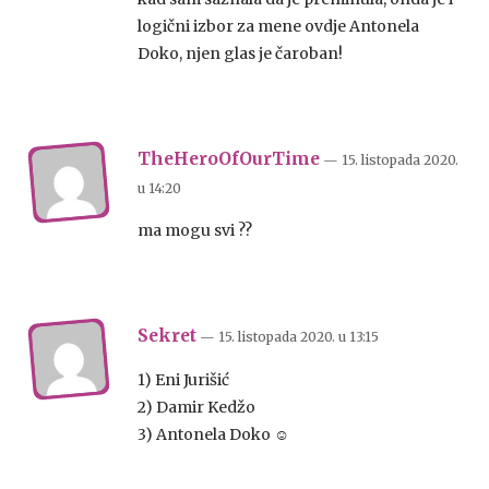
logični izbor za mene ovdje Antonela
Doko, njen glas je čaroban!
TheHeroOfOurTime
— 15. listopada 2020.
u
14:20
ma mogu svi ??
Sekret
— 15. listopada 2020.
u
13:15
1) Eni Jurišić
2) Damir Kedžo
3) Antonela Doko ☺