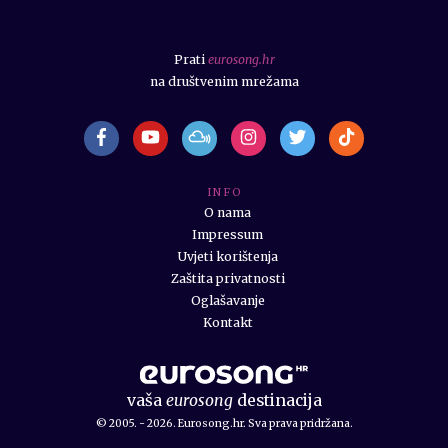
Prati
eurosong.hr
na društvenim mrežama
I N F O
O nama
Impressum
Uvjeti korištenja
Zaštita privatnosti
Oglašavanje
Kontakt
vaša
eurosong
destinacija
© 2005. - 2026. Eurosong.hr. Sva prava pridržana.