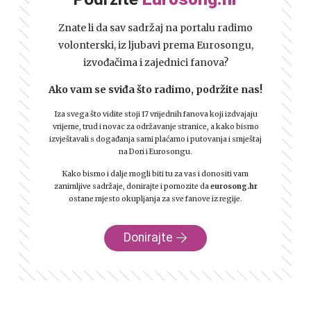
Znate li da sav sadržaj na portalu radimo
volonterski, iz ljubavi prema Eurosongu,
izvođačima i zajednici fanova?
Ako vam se sviđa što radimo, podržite nas!
Iza svega što vidite stoji 17 vrijednih fanova koji izdvajaju
vrijeme, trud i novac za održavanje stranice, a kako bismo
izvještavali s događanja sami plaćamo i putovanja i smještaj
na Dori i Eurosongu.
Kako bismo i dalje mogli biti tu za vas i donositi vam
zanimljive sadržaje, donirajte i pomozite da
eurosong.hr
ostane mjesto okupljanja za sve fanove iz regije.
Donirajte