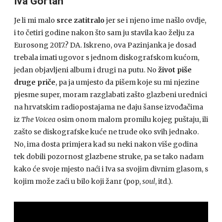
Iva Gortan
Je li mi malo
srce zatitralo
jer se i njeno ime našlo ovdje,
i to četiri godine nakon što sam ju stavila kao želju za
Eurosong 2017.? DA. Iskreno, ova Pazinjanka je dosad
trebala imati ugovor s jednom diskografskom kućom,
jedan objavljeni album i drugi na putu. No
život piše
druge priče
, pa ja umjesto da pišem koje su mi njezine
pjesme super, moram razglabati zašto glazbeni urednici
na hrvatskim radiopostajama ne daju šanse izvođačima
iz
The Voicea
osim onom malom promilu kojeg puštaju, ili
zašto se diskografske kuće ne trude oko svih jednako.
No, ima dosta primjera kad su neki nakon više godina
tek dobili pozornost glazbene struke, pa se tako nadam
kako će svoje mjesto naći i Iva sa svojim divnim glasom, s
kojim može zaći u bilo koji žanr (pop,
soul
, itd.).