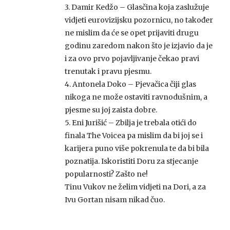
3. Damir Kedžo – Glasčina koja zaslužuje
vidjeti eurovizijsku pozornicu, no također
ne mislim da će se opet prijaviti drugu
godinu zaredom nakon što je izjavio da je
i za ovo prvo pojavljivanje čekao pravi
trenutak i pravu pjesmu.
4. Antonela Doko – Pjevačica čiji glas
nikoga ne može ostaviti ravnodušnim, a
pjesme su joj zaista dobre.
5. Eni Jurišić – Zbilja je trebala otići do
finala The Voicea pa mislim da bi joj se i
karijera puno više pokrenula te da bi bila
poznatija. Iskoristiti Doru za stjecanje
popularnosti? Zašto ne!
Tinu Vukov ne želim vidjeti na Dori, a za
Ivu Gortan nisam nikad čuo.