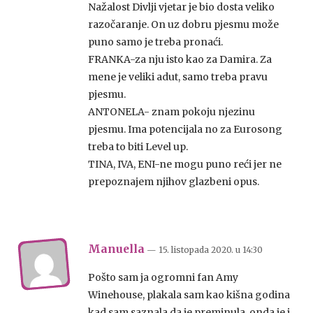
Nažalost Divlji vjetar je bio dosta veliko
razočaranje. On uz dobru pjesmu može
puno samo je treba pronaći.
FRANKA-za nju isto kao za Damira. Za
mene je veliki adut, samo treba pravu
pjesmu.
ANTONELA- znam pokoju njezinu
pjesmu. Ima potencijala no za Eurosong
treba to biti Level up.
TINA, IVA, ENI-ne mogu puno reći jer ne
prepoznajem njihov glazbeni opus.
Manuella
— 15. listopada 2020.
u
14:30
Pošto sam ja ogromni fan Amy
Winehouse, plakala sam kao kišna godina
kad sam saznala da je preminula, onda je i