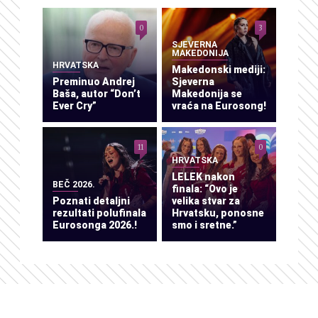
0
3
SJEVERNA
MAKEDONIJA
HRVATSKA
Makedonski mediji:
Preminuo Andrej
Sjeverna
Baša, autor “Don’t
Makedonija se
Ever Cry”
vraća na Eurosong!
11
0
HRVATSKA
LELEK nakon
BEČ 2026.
finala: “Ovo je
Poznati detaljni
velika stvar za
rezultati polufinala
Hrvatsku, ponosne
Eurosonga 2026.!
smo i sretne.”