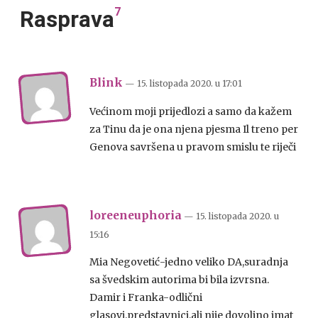
7
Rasprava
Blink
— 15. listopada 2020.
u
17:01
Većinom moji prijedlozi a samo da kažem
za Tinu da je ona njena pjesma Il treno per
Genova savršena u pravom smislu te riječi
loreeneuphoria
— 15. listopada 2020.
u
15:16
Mia Negovetić-jedno veliko DA,suradnja
sa švedskim autorima bi bila izvrsna.
Damir i Franka-odlični
glasovi,predstavnici,ali nije dovoljno imat