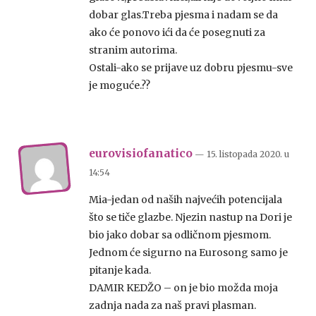
dobar glas.Treba pjesma i nadam se da
ako će ponovo ići da će posegnuti za
stranim autorima.
Ostali-ako se prijave uz dobru pjesmu-sve
je moguće.??
eurovisiofanatico
— 15. listopada 2020.
u
14:54
Mia-jedan od naših najvećih potencijala
što se tiče glazbe. Njezin nastup na Dori je
bio jako dobar sa odličnom pjesmom.
Jednom će sigurno na Eurosong samo je
pitanje kada.
DAMIR KEDŽO – on je bio možda moja
zadnja nada za naš pravi plasman.