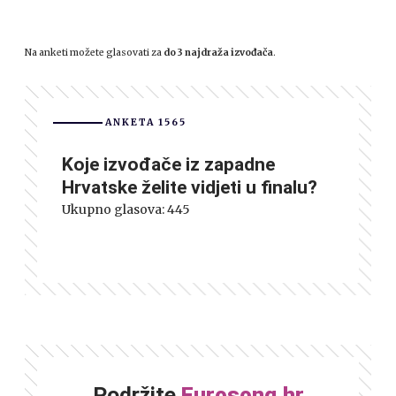
Na anketi možete glasovati za
do 3 najdraža izvođača
.
ANKETA 1565
Koje izvođače iz zapadne
Hrvatske želite vidjeti u finalu?
Ukupno glasova:
445
Podržite
Eurosong.hr