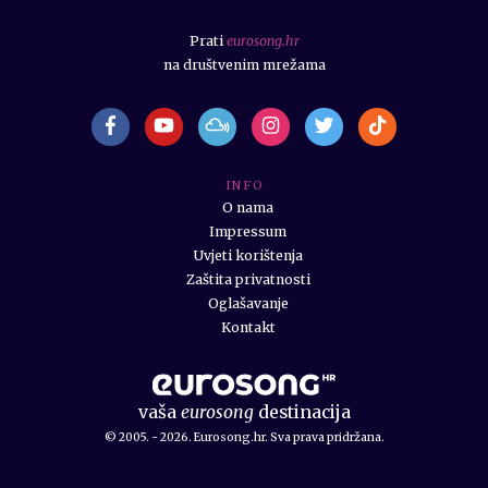
Prati
eurosong.hr
na društvenim mrežama
I N F O
O nama
Impressum
Uvjeti korištenja
Zaštita privatnosti
Oglašavanje
Kontakt
vaša
eurosong
destinacija
© 2005. - 2026. Eurosong.hr. Sva prava pridržana.