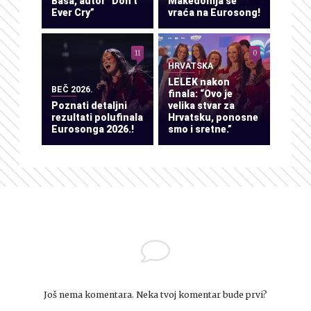
Baša, autor “Don’t
Makedonija se
Ever Cry”
vraća na Eurosong!
11
0
HRVATSKA
LELEK nakon
BEČ 2026.
finala: “Ovo je
Poznati detaljni
velika stvar za
rezultati polufinala
Hrvatsku, ponosne
Eurosonga 2026.!
smo i sretne.”
Još nema komentara. Neka tvoj komentar bude prvi?