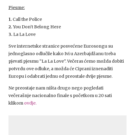
Pjesme:
1.
Call the Police
2.
You Don’t Belong Here
3.
La La Love
Sve internetske stranice posvećene Eurosongu su
jednoglasno odlučile kako Ivi u Azerbajdžanu treba
pjevati pjesmu “La La Love”. Večeras ćemo možda dobiti
potvrdu ove odluke, a možda će Ciprani iznenaditi
Europu i odabrati jednu od preostale dvije pjesme.
Ne preostaje nam ništa drugo nego pogledati
večerašnje nacionalno finale s početkom u 20 sati
klikom
ovdje.