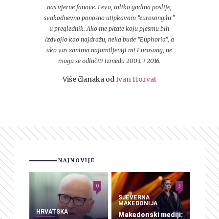
nas vjerne fanove. I evo, toliko godina poslije,
svakodnevno ponosno utipkavam "eurosong.hr"
u preglednik. Ako me pitate koju pjesmu bih
izdvojio kao najdražu, neka bude "Euphoria", a
ako vas zanima najomiljeniji mi Eurosong, ne
mogu se odlučiti između 2003. i 2016.
Više članaka od
Ivan Horvat
NAJNOVIJE
0
3
SJEVERNA
MAKEDONIJA
HRVATSKA
Makedonski mediji: