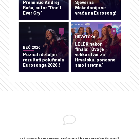
Preminuo Andrej
Sjeverna
Baša, autor “Don’t
Makedonija se
Ever Cry”
vraća na Eurosong!
11
0
HRVATSKA
LELEK nakon
BEČ 2026.
finala: “Ovo je
Poznati detaljni
velika stvar za
rezultati polufinala
Hrvatsku, ponosne
Eurosonga 2026.!
smo i sretne.”