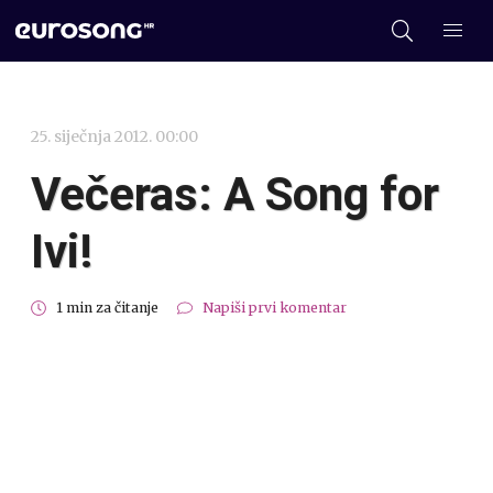
25. siječnja 2012. 00:00
Večeras: A Song for
Ivi!
1 min za čitanje
Napiši prvi komentar