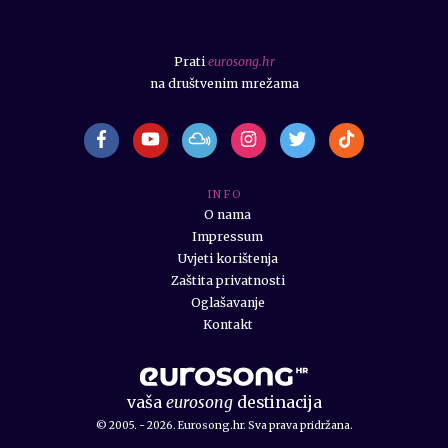
Prati
eurosong.hr
na društvenim mrežama
I N F O
O nama
Impressum
Uvjeti korištenja
Zaštita privatnosti
Oglašavanje
Kontakt
vaša
eurosong
destinacija
© 2005. - 2026. Eurosong.hr. Sva prava pridržana.