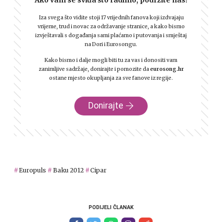
Iza svega što vidite stoji 17 vrijednih fanova koji izdvajaju
vrijeme, trud i novac za održavanje stranice, a kako bismo
izvještavali s događanja sami plaćamo i putovanja i smještaj
na Dori i Eurosongu.
Kako bismo i dalje mogli biti tu za vas i donositi vam
zanimljive sadržaje, donirajte i pomozite da
eurosong.hr
ostane mjesto okupljanja za sve fanove iz regije.
Donirajte
Europuls
Baku 2012
Cipar
PODIJELI ČLANAK