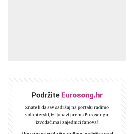
Podržite
Eurosong.hr
Znate li da sav sadržaj na portalu radimo
volonterski, iz ljubavi prema Eurosongu,
izvođačima i zajednici fanova?
Ako vam se sviđa što radimo, podržite nas!