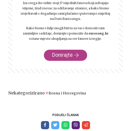
Iza svega što vidite stoji 17 vrijednih fanova koji izdvajaju
vrijeme, trud i novac za održavanje stranice, a kako bismo
izvještavali s događanja sami plaćamo i putovanja i smještaj
na Dori i Eurosongu.
Kako bismo i dalje mogli biti tu za vas i donositi vam
zanimljive sadržaje, donirajte i pomozite da
eurosong.hr
ostane mjesto okupljanja za sve fanove iz regije.
Donirajte
Nekategorizirano
Bosna i Hercegovina
PODIJELI ČLANAK