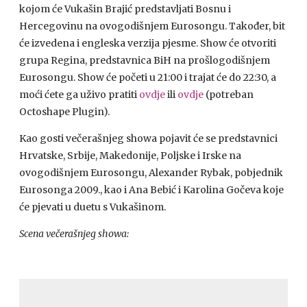
kojom će Vukašin Brajić predstavljati Bosnu i
Hercegovinu na ovogodišnjem Eurosongu. Također, bit
će izvedena i engleska verzija pjesme. Show će otvoriti
grupa Regina, predstavnica BiH na prošlogodišnjem
Eurosongu. Show će početi u 21:00 i trajat će do 22:30, a
moći ćete ga uživo pratiti
ovdje
ili
ovdje
(potreban
Octoshape Plugin).
Kao gosti večerašnjeg showa pojavit će se predstavnici
Hrvatske, Srbije, Makedonije, Poljske i Irske na
ovogodišnjem Eurosongu, Alexander Rybak, pobjednik
Eurosonga 2009., kao i Ana Bebić i Karolina Gočeva koje
će pjevati u duetu s Vukašinom.
Scena večerašnjeg showa: