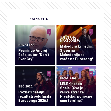
NAJNOVIJE
0
3
SJEVERNA
MAKEDONIJA
HRVATSKA
Makedonski mediji:
Preminuo Andrej
Sjeverna
Baša, autor “Don’t
Makedonija se
Ever Cry”
vraća na Eurosong!
11
0
HRVATSKA
LELEK nakon
BEČ 2026.
finala: “Ovo je
Poznati detaljni
velika stvar za
rezultati polufinala
Hrvatsku, ponosne
Eurosonga 2026.!
smo i sretne.”