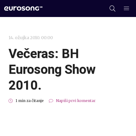
14. ožujka 2010. 00:00
Večeras: BH
Eurosong Show
2010.
1 min za čitanje
Napiši prvi komentar