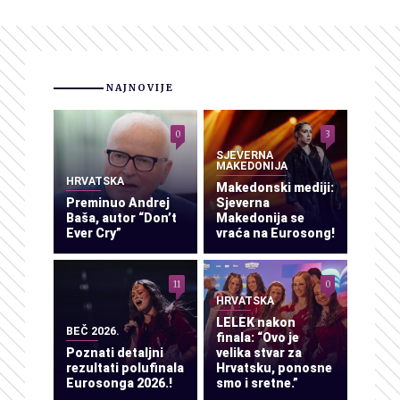
NAJNOVIJE
0
3
SJEVERNA
MAKEDONIJA
HRVATSKA
Makedonski mediji:
Preminuo Andrej
Sjeverna
Baša, autor “Don’t
Makedonija se
Ever Cry”
vraća na Eurosong!
11
0
HRVATSKA
LELEK nakon
BEČ 2026.
finala: “Ovo je
Poznati detaljni
velika stvar za
rezultati polufinala
Hrvatsku, ponosne
Eurosonga 2026.!
smo i sretne.”