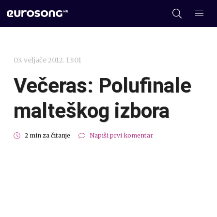
03. veljače 2012. 13:01
Večeras: Polufinale
malteškog izbora
2 min za čitanje
Napiši prvi komentar