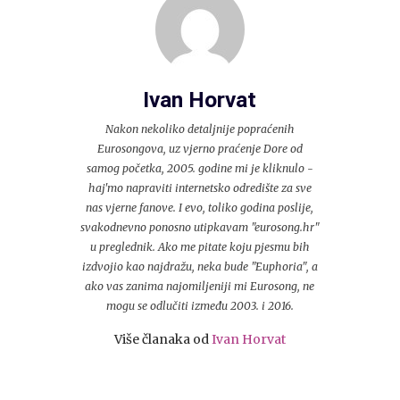
Ivan Horvat
Nakon nekoliko detaljnije popraćenih
Eurosongova, uz vjerno praćenje Dore od
samog početka, 2005. godine mi je kliknulo -
haj'mo napraviti internetsko odredište za sve
nas vjerne fanove. I evo, toliko godina poslije,
svakodnevno ponosno utipkavam "eurosong.hr"
u preglednik. Ako me pitate koju pjesmu bih
izdvojio kao najdražu, neka bude "Euphoria", a
ako vas zanima najomiljeniji mi Eurosong, ne
mogu se odlučiti između 2003. i 2016.
Više članaka od
Ivan Horvat