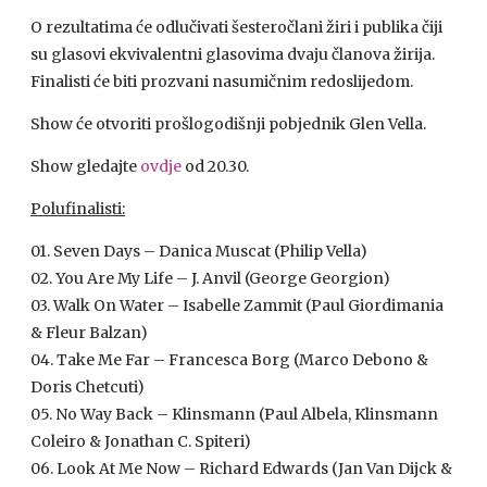
O rezultatima će odlučivati šesteročlani žiri i publika čiji
su glasovi ekvivalentni glasovima dvaju članova žirija.
Finalisti će biti prozvani nasumičnim redoslijedom.
Show će otvoriti prošlogodišnji pobjednik Glen Vella.
Show gledajte
ovdje
od 20.30.
Polufinalisti:
01. Seven Days – Danica Muscat (Philip Vella)
02. You Are My Life – J. Anvil (George Georgion)
03. Walk On Water – Isabelle Zammit (Paul Giordimania
& Fleur Balzan)
04. Take Me Far – Francesca Borg (Marco Debono &
Doris Chetcuti)
05. No Way Back – Klinsmann (Paul Albela, Klinsmann
Coleiro & Jonathan C. Spiteri)
06. Look At Me Now – Richard Edwards (Jan Van Dijck &