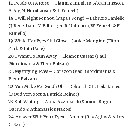
17. Petals On A Rose – Gianni Zammit (R. Abrahamsson,
A. Aly, N. Numhauser & T. Fenech)
18. I Will Fight For You (Papa’s Song) – Fabrizio Faniello
(J. Beoerham, N. Edberger, R. Uhlmann, W. Fenech & F.
Faniello)
19. While Her Eyes Still Glow – Janice Mangion (Elton
Zarb & Rita Pace)
20. I Want To Run Away – Eleanor Cassar (Paul
Giordimania & Fleur Balzan)
21. Mystifying Eyes – Corazon (Paul Giordimania &
Fleur Balzan)
22. You Make Me Go Uh Uh – Deborah Cft. Leila James
(David Vervoort & Patrick Reiner)
23. Still Waiting – Anna Azzopardi (Samuel Bugia
Garrido & Athanassios Nakos)
24. Answer With Your Eyes – Amber (Ray Agius & Alfred
C. Sant)