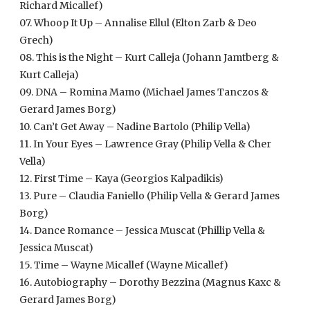
Richard Micallef)
07. Whoop It Up – Annalise Ellul (Elton Zarb & Deo
Grech)
08. This is the Night – Kurt Calleja (Johann Jamtberg &
Kurt Calleja)
09.
DNA
– Romina Mamo (Michael James Tanczos &
Gerard James Borg)
10. Can’t Get Away – Nadine Bartolo (Philip Vella)
11. In Your Eyes – Lawrence Gray (Philip Vella & Cher
Vella)
12. First Time – Kaya (Georgios Kalpadikis)
13. Pure – Claudia Faniello (Philip Vella & Gerard James
Borg)
14. Dance Romance – Jessica Muscat (Phillip Vella &
Jessica Muscat)
15. Time – Wayne Micallef (Wayne Micallef)
16. Autobiography – Dorothy Bezzina (Magnus Kaxc &
Gerard James Borg)