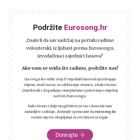
Podržite
Eurosong.hr
Znate li da sav sadržaj na portalu radimo
volonterski, iz ljubavi prema Eurosongu,
izvođačima i zajednici fanova?
Ako vam se sviđa što radimo, podržite nas!
Iza svega što vidite stoji 17 vrijednih fanova koji izdvajaju
vrijeme, trud i novac za održavanje stranice, a kako bismo
izvještavali s događanja sami plaćamo i putovanja i smještaj
na Dori i Eurosongu.
Kako bismo i dalje mogli biti tu za vas i donositi vam
zanimljive sadržaje, donirajte i pomozite da
eurosong.hr
ostane mjesto okupljanja za sve fanove iz regije.
Donirajte