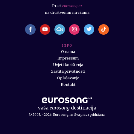
Prati
eurosong.hr
na društvenim mrežama
I N F O
O nama
Impressum
Uvjeti korištenja
Zaštita privatnosti
Oglašavanje
Kontakt
vaša
eurosong
destinacija
© 2005. - 2026. Eurosong.hr. Sva prava pridržana.