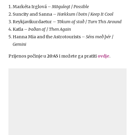
Markéta Irglová –
Mögulegt
/
Possible
Suncity and Sanna –
Hækkum í botn
/
Keep It Cool
Reykjavikurdaetur –
Tökum af stað
/
Turn This Around
Katla –
Þaðan af
/
Then Again
Hanna Mia and the Astrotourists –
Séns með þér
/
Gemini
Prijenos počinje u
20:45
i možete ga pratiti
ovdje
.