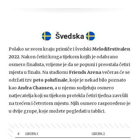
Švedska
Polako se svom kraju primiče i švedski
Melodifestivalen
2022
. Nakon četiri kruga tijekom kojih je odabrano
osmero finalista, vrijeme je da se popuni i preostala četiri
mjesta u finalu. Na stadionu
Friends Arena
večeras će se
održati tzv.
peto polufinale
, koje je nekad bilo poznato
kao
Andra Chansen
, a u njemu sudjeluju osmero
natjecatelja koji su tijekom protekla četiri tjedna završili
na trećem i četvrtom mjestu. Njih osmero raspoređeno je
u dvije grupe, koje možete pogledati u tablici.
#
GRUPA 1
GRUPA 2