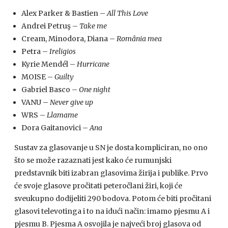
Alex Parker & Bastien –
All This Love
Andrei Petruş –
Take me
Cream, Minodora, Diana –
România mea
Petra –
Ireligios
Kyrie Mendél –
Hurricane
MOISE –
Guilty
Gabriel Basco –
One night
VANU –
Never give up
WRS –
Llamame
Dora Gaitanovici –
Ana
Sustav za glasovanje u SN je dosta kompliciran, no ono
što se može razaznati jest kako će rumunjski
predstavnik biti izabran glasovima žirija i publike. Prvo
će svoje glasove pročitati peteročlani žiri, koji će
sveukupno dodijeliti 290 bodova. Potom će biti pročitani
glasovi televotinga i to na idući način: imamo pjesmu A i
pjesmu B. Pjesma A osvojila je najveći broj glasova od