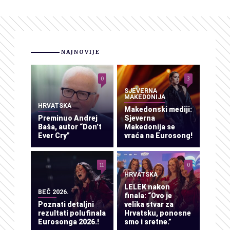
NAJNOVIJE
0
3
SJEVERNA
MAKEDONIJA
HRVATSKA
Makedonski mediji:
Preminuo Andrej
Sjeverna
Baša, autor “Don’t
Makedonija se
Ever Cry”
vraća na Eurosong!
11
0
HRVATSKA
LELEK nakon
BEČ 2026.
finala: “Ovo je
Poznati detaljni
velika stvar za
rezultati polufinala
Hrvatsku, ponosne
Eurosonga 2026.!
smo i sretne.”