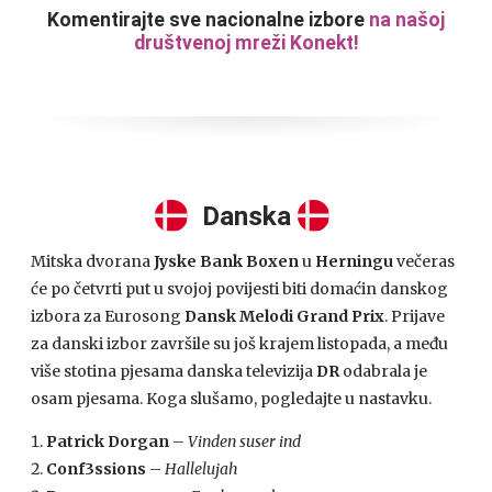
Komentirajte sve nacionalne izbore
na našoj
društvenoj mreži Konekt!
Danska
Mitska dvorana
Jyske Bank Boxen
u
Herningu
večeras
će po četvrti put u svojoj povijesti biti domaćin danskog
izbora za Eurosong
Dansk Melodi Grand Prix
. Prijave
za danski izbor završile su još krajem listopada, a među
više stotina pjesama danska televizija
DR
odabrala je
osam pjesama. Koga slušamo, pogledajte u nastavku.
Patrick Dorgan
–
Vinden suser ind
Conf3ssions
–
Hallelujah