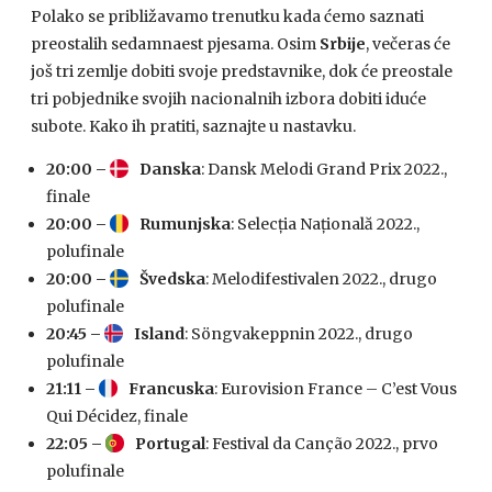
Polako se približavamo trenutku kada ćemo saznati
preostalih sedamnaest pjesama. Osim
Srbije
, večeras će
još tri zemlje dobiti svoje predstavnike, dok će preostale
tri pobjednike svojih nacionalnih izbora dobiti iduće
subote. Kako ih pratiti, saznajte u nastavku.
20:00 –
Danska
: Dansk Melodi Grand Prix 2022.,
finale
20:00 –
Rumunjska
: Selecția Națională 2022.,
polufinale
20:00 –
Švedska
: Melodifestivalen 2022., drugo
polufinale
20:45 –
Island
: Söngvakeppnin 2022., drugo
polufinale
21:11 –
Francuska
: Eurovision France – C’est Vous
Qui Décidez, finale
22:05 –
Portugal
: Festival da Canção 2022., prvo
polufinale