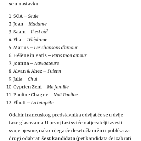
se u nastavku.
SOA –
Seule
Joan –
Madame
Saam –
Il est où?
Elia –
Téléphone
Marius –
Les chansons d’amour
Hélène in Paris –
Paris mon amour
Joanna –
Navigateure
Alvan & Ahez –
Fulenn
Julia –
Chut
Cyprien Zeni –
Ma famille
Pauline Chagne –
Nuit Pauline
Elliott –
La tempête
Odabir francuskog predstavnika odvijat će se u dvije
faze glasovanja. U prvoj fazi svi će natjecatelji izvesti
svoje pjesme, nakon čega će desetočlani žiri i publika za
drugi odabrati
šest kandidata
(pet kandidata će izabrati