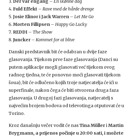
Der var engang
–
En skønne dag
Fuld Effekt
–
Rave med de hårde drenge
Josie Elinor i Jack Warren
–
Let Me Go
Morten Fillipsen
–
Happy Go Lucky
REDDI
–
The Show
Juncker
–
Kommet for at blive
Danski predstavnik bit će odabran u dvije faze
glasovanja. Tijekom prve faze glasovanja (Danci su
putem aplikacije mogli glasovati već tijekom ovog
radnog tjedna, te će ponovno moći glasovati tijekom
šoua), bit će odlučeno kojih troje natjecatelja će ići u
superfinale, nakon čega će biti otvorena druga faza
glasovanja. U drugoj fazi glasovanja, natjecatelj s
najvećim brojem bodova od televotinga otputovat će u
Torino.
Kroz današnju večer vodit će nas
Tina Müller
i
Martin
Brygmann, a prijenos počinje u 20:00 sati, i možete