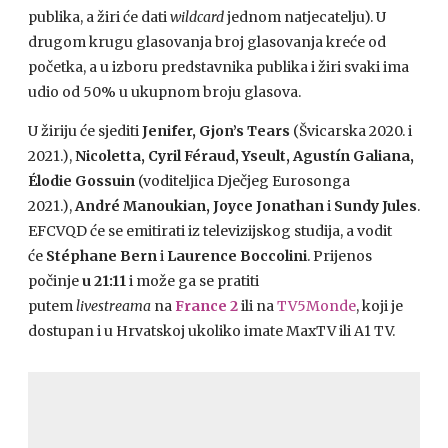
publika, a žiri će dati
wildcard
jednom natjecatelju). U
drugom krugu glasovanja broj glasovanja kreće od
početka, a u izboru predstavnika publika i žiri svaki ima
udio od 50% u ukupnom broju glasova.
U žiriju će sjediti
Jenifer, Gjon’s Tears
(Švicarska 2020. i
2021.),
Nicoletta, Cyril Féraud, Yseult, Agustín Galiana,
Élodie Gossuin
(voditeljica Dječjeg Eurosonga
2021.),
André Manoukian, Joyce Jonathan
i
Sundy Jules
.
EFCVQD će se emitirati iz televizijskog studija, a vodit
će
Stéphane Bern
i
Laurence Boccolini
. Prijenos
počinje
u 21:11
i može ga se pratiti
putem
livestreama
na
France 2
ili na
TV5Monde
, koji je
dostupan i u Hrvatskoj ukoliko imate MaxTV ili A1 TV.