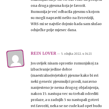
ona druga pjesma koja je favorit.
Rumunija je već odbacila pjesmu s kojom
su mogli napraviti nešto na Evroviziji,
WRS mi se najviše dojmio kada sam slušao
odsječke prije mjesec dana.
REIN LOVER
— 5. ožujka 2022.
u
14:21
Jos uvijek nisam oprostio rumunjskoj za
izbacivanje jedine dobre
(maestralne/svjetske) pjesme kako bi svi
neki generic pjesmuljci prosli, naravno
nanjesteno je nema drugog objašnjenja,
nakon 15. nastupa vec su trebali odrediti
prolaze, a u zadnjih 5 su nastupali gotovi
svi favoriti, neka se ne cude kad opet budu