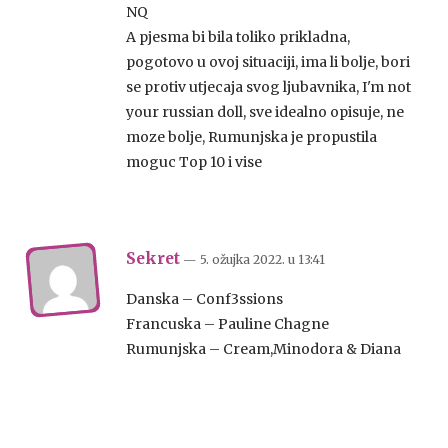
NQ
A pjesma bi bila toliko prikladna,
pogotovo u ovoj situaciji, ima li bolje, bori
se protiv utjecaja svog ljubavnika, I'm not
your russian doll, sve idealno opisuje, ne
moze bolje, Rumunjska je propustila
moguc Top 10 i vise
Sekret
— 5. ožujka 2022.
u
13:41
Danska – Conf3ssions
Francuska – Pauline Chagne
Rumunjska – Cream,Minodora & Diana