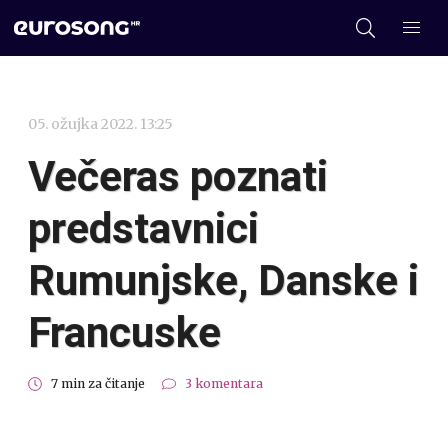
05. ožujka 2022. 13:25
Večeras poznati
predstavnici
Rumunjske, Danske i
Francuske
7 min za čitanje
3 komentara