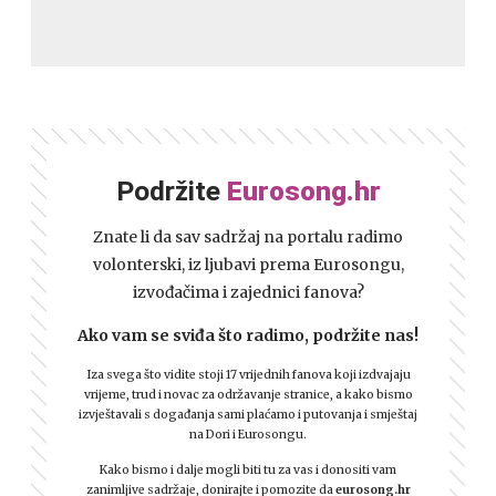
Podržite
Eurosong.hr
Znate li da sav sadržaj na portalu radimo
volonterski, iz ljubavi prema Eurosongu,
izvođačima i zajednici fanova?
Ako vam se sviđa što radimo, podržite nas!
Iza svega što vidite stoji 17 vrijednih fanova koji izdvajaju
vrijeme, trud i novac za održavanje stranice, a kako bismo
izvještavali s događanja sami plaćamo i putovanja i smještaj
na Dori i Eurosongu.
Kako bismo i dalje mogli biti tu za vas i donositi vam
zanimljive sadržaje, donirajte i pomozite da
eurosong.hr