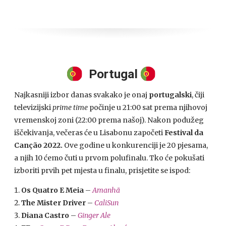
Portugal
Najkasniji izbor danas svakako je onaj
portugalski
, čiji
televizijski
prime time
počinje u 21:00 sat prema njihovoj
vremenskoj zoni (22:00 prema našoj). Nakon podužeg
iščekivanja, večeras će u Lisabonu započeti
Festival da
Canção 2022.
Ove godine u konkurenciji je 20 pjesama,
a njih 10 ćemo čuti u prvom polufinalu. Tko će pokušati
izboriti prvih pet mjesta u finalu, prisjetite se ispod:
Os Quatro E Meia
–
Amanhã
The Mister Driver
–
CaliSun
Diana Castro
–
Ginger Ale