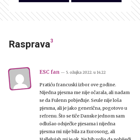
3
Rasprava
ESC fan
— 5. ožujka 2022.
u
14:22
Pratiću francuski izbor ove godine.
Nijedna pjesma me nije očarala, ali nadam
se da Fulenn pobjeđuje. Seule nije loša
pjesma, ali je jako generična, pogotovo u
refrenu. Što se tiče Danske jednom sam
odlušao odsječke pjesama i nijedna
pjesma mi nije bila za Eurosong, ali
Hallelujah mi je ok. Ne bih volio da pobijedi