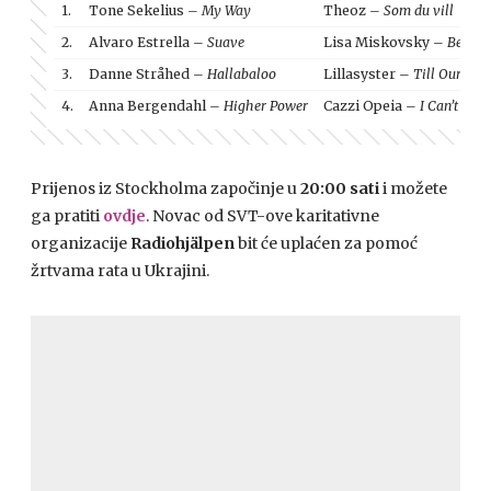
1.
Tone Sekelius –
My Way
Theoz –
Som du vill
2.
Alvaro Estrella –
Suave
Lisa Miskovsky –
Best t
3.
Danne Stråhed –
Hallabaloo
Lillasyster –
Till Our Day
4.
Anna Bergendahl –
Higher Power
Cazzi Opeia –
I Can’t Get
Prijenos iz Stockholma započinje u
20:00 sati
i možete
ga pratiti
ovdje
. Novac od SVT-ove karitativne
organizacije
Radiohjälpen
bit će uplaćen za pomoć
žrtvama rata u Ukrajini.