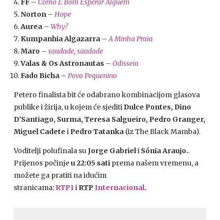
FF
–
Como E Bom Esperar Alguém
Norton
–
Hope
Aurea
–
Why?
Kumpanhia Algazarra
–
A Minha Praia
Maro
–
saudade, saudade
Valas & Os Astronautas
–
Odisseia
Fado Bicha
–
Povo Pequenino
Petero finalista bit će odabrano kombinacijom glasova
publike i žirija, u kojem će sjediti
Dulce Pontes, Dino
D’Santiago, Surma, Teresa Salgueiro, Pedro Granger,
Miguel Cadete
i
Pedro Tatanka
(iz The Black Mamba).
Voditelji polufinala su
Jorge Gabriel
i
Sónia Araujo.
.
Prijenos počinje
u 22:05 sati
prema našem vremenu, a
možete ga pratiti na idućim
stranicama:
RTP1
i
RTP
Internacional
.