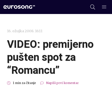
16. ožujka 2008. 16:11
VIDEO: premijerno
pušten spot za
“Romancu”
1 min za čitanje
Napiši prvi komentar