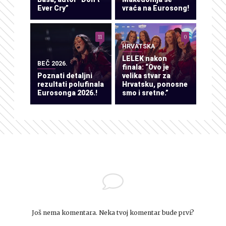
Ever Cry”
vraća na Eurosong!
11
0
HRVATSKA
LELEK nakon
BEČ 2026.
finala: “Ovo je
Poznati detaljni
velika stvar za
rezultati polufinala
Hrvatsku, ponosne
Eurosonga 2026.!
smo i sretne.”
Još nema komentara. Neka tvoj komentar bude prvi?