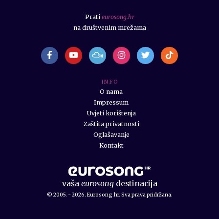
Prati
eurosong.hr
na društvenim mrežama
I N F O
O nama
Impressum
Uvjeti korištenja
Zaštita privatnosti
Oglašavanje
Kontakt
vaša
eurosong
destinacija
© 2005. - 2026. Eurosong.hr. Sva prava pridržana.