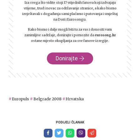
Iza svega što vidite stoji 17 vrijednih fanova koji izdvajaju
vrijeme, trud i novac za održavanje stranice, a kako bismo
izvještavali s događanja sami plaćamo i putovanja i smještaj
na Dori i Eurosongu.
Kako bismo i dalje mogli biti tu za vas i donositi vam
zanimljive sadržaje, donirajte i pomozite da
eurosong.hr
ostane mjesto okupljanja za sve fanove iz regije.
Donirajte
Europuls
Belgrade 2008
Hrvatska
PODIJELI ČLANAK