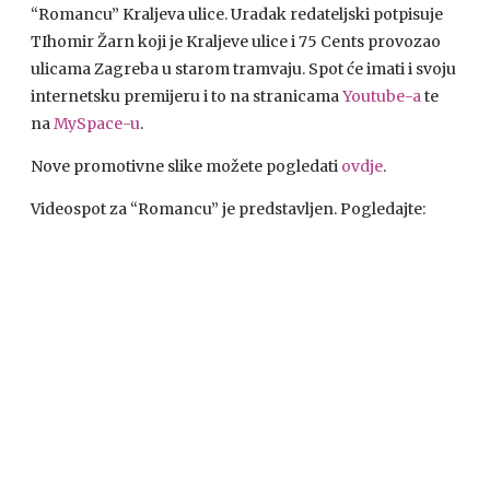
“Romancu” Kraljeva ulice. Uradak redateljski potpisuje
TIhomir Žarn koji je Kraljeve ulice i 75 Cents provozao
ulicama Zagreba u starom tramvaju. Spot će imati i svoju
internetsku premijeru i to na stranicama
Youtube-a
te
na
MySpace-u
.
Nove promotivne slike možete pogledati
ovdje
.
Videospot za “Romancu” je predstavljen. Pogledajte: