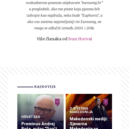
svakodnevno ponosno utipkavam "eurosong.hr"
u preglednik. Ako me pitate koju pjesmu bih
izdvojio kao najdražu, neka bude "Euphoria", a
ako vas zanima najomiljeniji mi Eurosong, ne
mogu se odlučiti između 2003. i 2016.
Više članaka od
Ivan Horvat
NAJNOVIJE
0
3
SJEVERNA
MAKEDONIJA
HRVATSKA
Makedonski mediji:
Preminuo Andrej
Sjeverna
Baša, autor “Don’t
Makedonija se