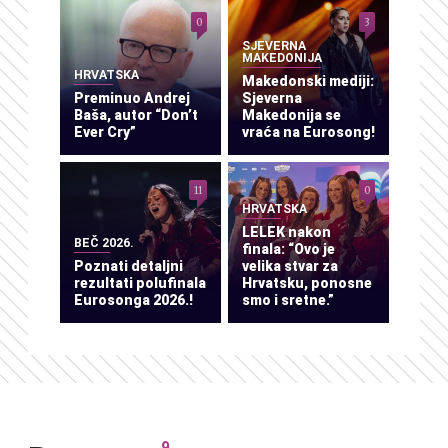
0
3
SJEVERNA
MAKEDONIJA
HRVATSKA
Makedonski mediji:
Preminuo Andrej
Sjeverna
Baša, autor “Don’t
Makedonija se
Ever Cry”
vraća na Eurosong!
11
0
HRVATSKA
LELEK nakon
BEČ 2026.
finala: “Ovo je
Poznati detaljni
velika stvar za
rezultati polufinala
Hrvatsku, ponosne
Eurosonga 2026.!
smo i sretne.”
9