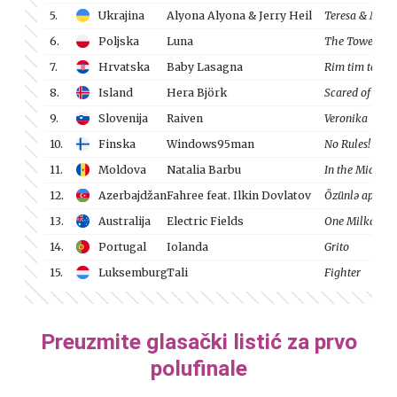
5.
Ukrajina
Alyona Alyona & Jerry Heil
Teresa & Mari
6.
Poljska
Luna
The Tower
7.
Hrvatska
Baby Lasagna
Rim tim tagi 
8.
Island
Hera Björk
Scared of Heig
9.
Slovenija
Raiven
Veronika
10.
Finska
Windows95man
No Rules!
11.
Moldova
Natalia Barbu
In the Middle
12.
Azerbajdžan
Fahree feat. Ilkin Dovlatov
Özünlə apar
13.
Australija
Electric Fields
One Milkali (
14.
Portugal
Iolanda
Grito
15.
Luksemburg
Tali
Fighter
Preuzmite glasački listić za prvo
polufinale