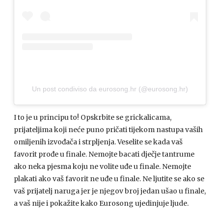
Un post condiviso da eurosong.hr (@eurosong.hr)
I to je u principu to! Opskrbite se grickalicama,
prijateljima koji neće puno pričati tijekom nastupa vaših
omiljenih izvođača i strpljenja. Veselite se kada vaš
favorit prođe u finale. Nemojte bacati dječje tantrume
ako neka pjesma koju ne volite uđe u finale. Nemojte
plakati ako vaš favorit ne uđe u finale. Ne ljutite se ako se
vaš prijatelj naruga jer je njegov broj jedan ušao u finale,
a vaš nije i pokažite kako Eurosong ujedinjuje ljude.