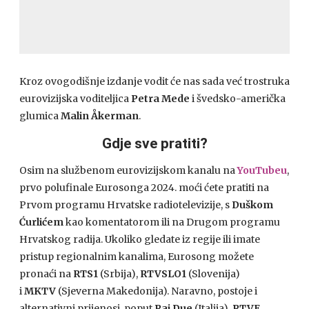
Kroz ovogodišnje izdanje vodit će nas sada već trostruka
eurovizijska voditeljica
Petra Mede
i švedsko-američka
glumica
Malin Åkerman
.
Gdje sve pratiti?
Osim na službenom eurovizijskom kanalu na
YouTubeu
,
prvo polufinale Eurosonga 2024. moći ćete pratiti na
Prvom programu Hrvatske radiotelevizije, s
Duškom
Ćurlićem
kao komentatorom ili na Drugom programu
Hrvatskog radija. Ukoliko gledate iz regije ili imate
pristup regionalnim kanalima, Eurosong možete
pronaći na
RTS1
(Srbija),
RTVSLO1
(Slovenija)
i
MKTV
(Sjeverna Makedonija). Naravno, postoje i
alternativni prijenosi, poput
Rai Due
(Italija),
RTVE