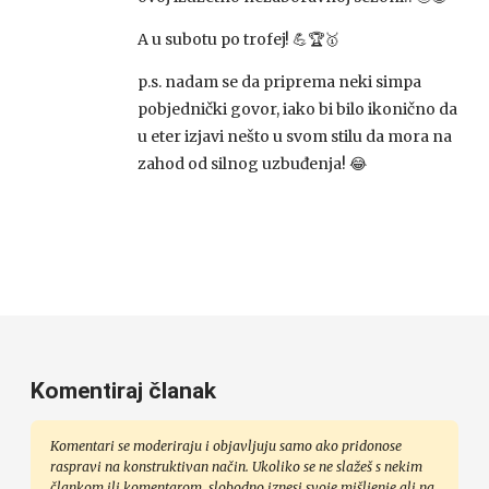
A u subotu po trofej! 💪🏆🥇
p.s. nadam se da priprema neki simpa
pobjednički govor, iako bi bilo ikonično da
u eter izjavi nešto u svom stilu da mora na
zahod od silnog uzbuđenja! 😂
Komentiraj članak
Komentari se moderiraju i objavljuju samo ako pridonose
raspravi na konstruktivan način. Ukoliko se ne slažeš s nekim
člankom ili komentarom, slobodno iznesi svoje mišljenje ali na