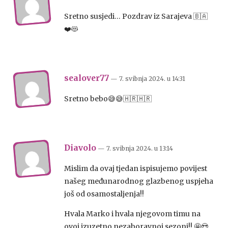
Sretno susjedi… Pozdrav iz Sarajeva 🇧🇦
❤️😻
sealover77
— 7. svibnja 2024.
u
14:31
Sretno bebo😅😅🇭🇷🇭🇷
Diavolo
— 7. svibnja 2024.
u
13:14
Mislim da ovaj tjedan ispisujemo povijest
našeg međunarodnog glazbenog uspjeha
još od osamostaljenja!!
Hvala Marko i hvala njegovom timu na
ovoj izuzetno nezaboravnoj sezoni!! 🤩😍