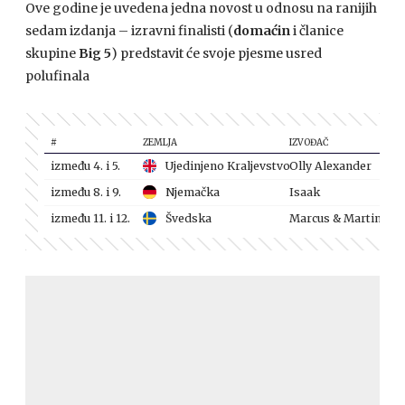
Ove godine je uvedena jedna novost u odnosu na ranijih
sedam izdanja – izravni finalisti (
domaćin
i članice
skupine
Big 5
) predstavit će svoje pjesme usred
polufinala
#
ZEMLJA
IZVOĐAČ
između 4. i 5.
Ujedinjeno Kraljevstvo
Olly Alexander
između 8. i 9.
Njemačka
Isaak
između 11. i 12.
Švedska
Marcus & Martinus