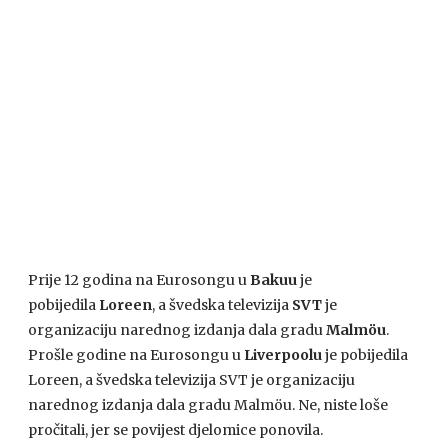
Prije 12 godina na Eurosongu u
Bakuu
je
pobijedila
Loreen
, a švedska televizija
SVT
je
organizaciju narednog izdanja dala gradu
Malmöu
.
Prošle godine na Eurosongu u
Liverpoolu
je pobijedila
Loreen, a švedska televizija SVT je organizaciju
narednog izdanja dala gradu Malmöu. Ne, niste loše
pročitali, jer se povijest djelomice ponovila.