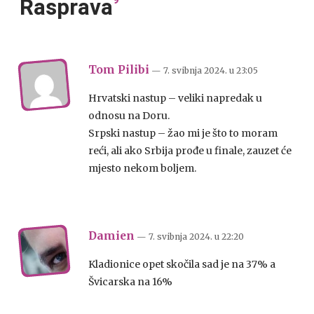
Rasprava
Tom Pilibi
— 7. svibnja 2024.
u
23:05
Hrvatski nastup – veliki napredak u
odnosu na Doru.
Srpski nastup – žao mi je što to moram
reći, ali ako Srbija prođe u finale, zauzet će
mjesto nekom boljem.
Damien
— 7. svibnja 2024.
u
22:20
Kladionice opet skočila sad je na 37% a
Švicarska na 16%