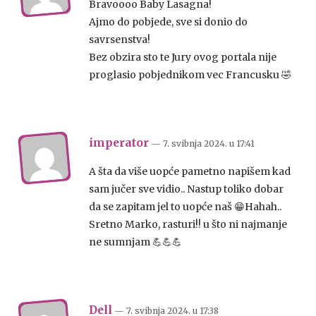
Bravoooo Baby Lasagna!
Ajmo do pobjede, sve si donio do
savrsenstva!
Bez obzira sto te Jury ovog portala nije
proglasio pobjednikom vec Francusku 🤣
imperator
— 7. svibnja 2024.
u
17:41
A šta da više uopće pametno napišem kad
sam jučer sve vidio.. Nastup toliko dobar
da se zapitam jel to uopće naš 😁Hahah..
Sretno Marko, rasturi!! u što ni najmanje
ne sumnjam 💪💪💪
Dell
— 7. svibnja 2024.
u
17:38