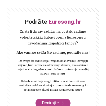
Podržite
Eurosong.hr
Znate li da sav sadržaj na portalu radimo
volonterski, iz ljubavi prema Eurosongu,
izvođačima i zajednici fanova?
Ako vam se sviđa što radimo, podržite nas!
Iza svega što vidite stoji 17 vrijednih fanova koji izdvajaju
vrijeme, trud i novac za održavanje stranice, a kako bismo
izvještavali s događanja sami plaćamo i putovanja i smještaj
na Dori i Eurosongu.
Kako bismo i dalje mogli biti tu za vas i donositi vam
zanimljive sadržaje, donirajte i pomozite da
eurosong.hr
ostane mjesto okupljanja za sve fanove iz regije.
Donirajte