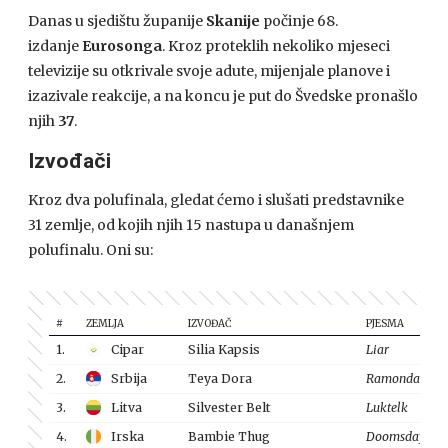
Danas u sjedištu županije
Skanije
počinje 68.
izdanje
Eurosonga
. Kroz proteklih nekoliko mjeseci
televizije su otkrivale svoje adute, mijenjale planove i
izazivale reakcije, a na koncu je put do Švedske pronašlo
njih
37
.
Izvođači
Kroz dva polufinala, gledat ćemo i slušati predstavnike
31 zemlje, od kojih njih 15 nastupa u današnjem
polufinalu. Oni su:
#
ZEMLJA
IZVOĐAČ
PJESMA
1.
Cipar
Silia Kapsis
Liar
2.
Srbija
Teya Dora
Ramonda
3.
Litva
Silvester Belt
Luktelk
4.
Irska
Bambie Thug
Doomsday Blu