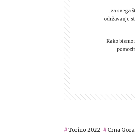
Iza svega š
održavanje st
Kako bismo i 
pomozi
Torino 2022.
Crna Gora