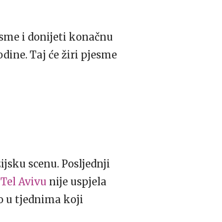
esme i donijeti konačnu
dine. Taj će žiri pjesme
jsku scenu. Posljednji
Tel Avivu
nije uspjela
mo u tjednima koji