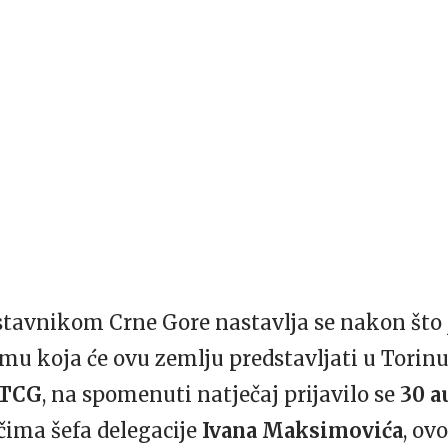
tavnikom Crne Gore nastavlja se nakon što j
smu koja će ovu zemlju predstavljati u Torinu
TCG
, na spomenuti natječaj prijavilo se
30 a
čima šefa delegacije
Ivana Maksimovića
, ov