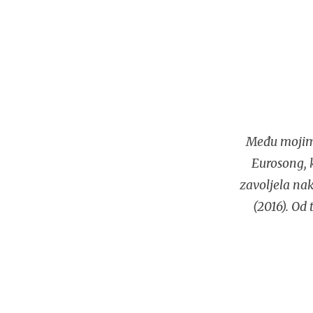
Među mojim i
Eurosong, 
zavoljela n
(2016). Od 