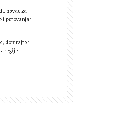
d i novac za
 i putovanja i
e, donirajte i
z regije.