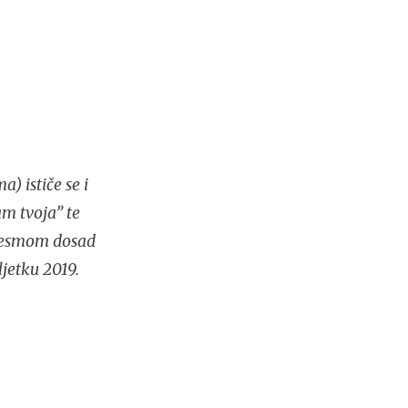
) ističe se i
m tvoja” te
jesmom dosad
ljetku 2019.