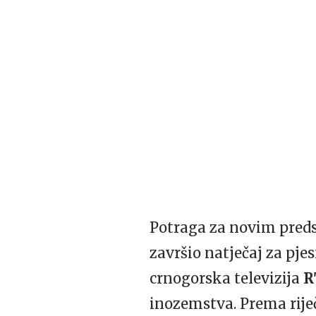
Potraga za novim preds
završio natječaj za pje
crnogorska televizija
R
inozemstva. Prema rije