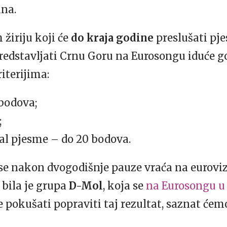
ina.
 žiriju koji će
do kraja godine
preslušati pj
redstavljati Crnu Goru na Eurosongu iduće go
iterijima:
bodova;
;
jal pjesme – do 20 bodova.
se nakon dvogodišnje pauze vraća na eurovizi
 bila je grupa
D-Mol
, koja se
na Eurosongu u 
će pokušati popraviti taj rezultat, saznat će