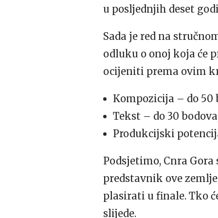
u posljednjih deset god
Sada je red na stručnom
odluku o onoj koja će p
ocijeniti prema ovim kr
Kompozicija – do 50 
Tekst – do 30 bodova
Produkcijski potenci
Podsjetimo, Cnra Gora 
predstavnik ove zemlje
plasirati u finale. Tko 
slijede.