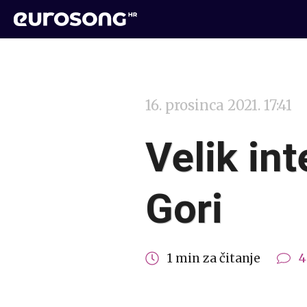
16. prosinca 2021. 17:41
Velik in
Gori
1 min za čitanje
4