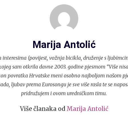
Marija Antolić
nteresima (povijest, vožnja bicikla, druženje s ljubimcima
kojeg sam otkrila davne 2003. godine pjesmom “Više nisa
akon povratka Hrvatske meni osobno najboljom našom p
tada, ljubav prema Eurosongu je sve više rasla te se napos
pridružujem i ovom uredničkom timu.
Više članaka od
Marija Antolić