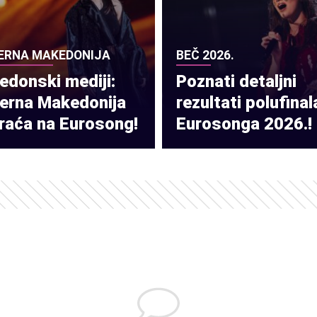
ERNA MAKEDONIJA
BEČ 2026.
donski mediji:
Poznati detaljni
verna Makedonija
rezultati polufinal
raća na Eurosong!
Eurosonga 2026.!