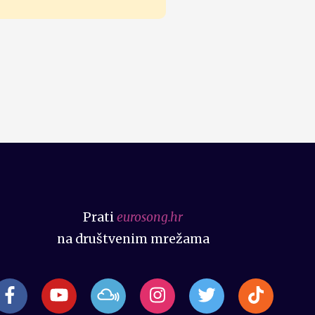
Prati
eurosong.hr
na društvenim mrežama