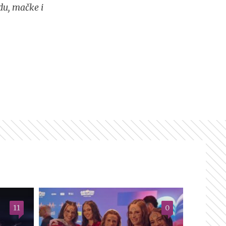
du, mačke i
11
0