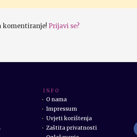
za komentiranje!
Prijavi se?
I N F O
O nama
Impressum
Uvjeti korištenja
Zaštita privatnosti
.