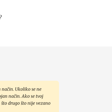
?
 način. Ukoliko se ne
ojan način. Ako se tvoj
 što drugo što nije vezano