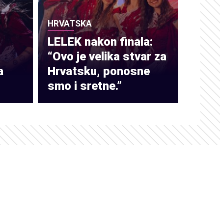
HRVATSKA
LELEK nakon finala:
“Ovo je velika stvar za
a
Hrvatsku, ponosne
smo i sretne.”