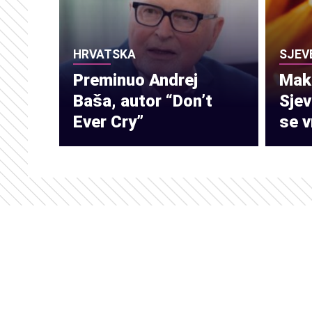
HRVATSKA
SJEV
Preminuo Andrej
Make
Baša, autor “Don’t
Sje
Ever Cry”
se v