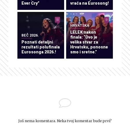
Ever Cry”
vraća na Eurosong!
11
0
HRVATSKA
LELEK nakon
BEČ 2026.
finala: “Ovo je
Poznati detaljni
velika stvar za
rezultati polufinala
Hrvatsku, ponosne
Eurosonga 2026.!
smo i sretne.”
Još nema komentara. Neka tvoj komentar bude prvi?