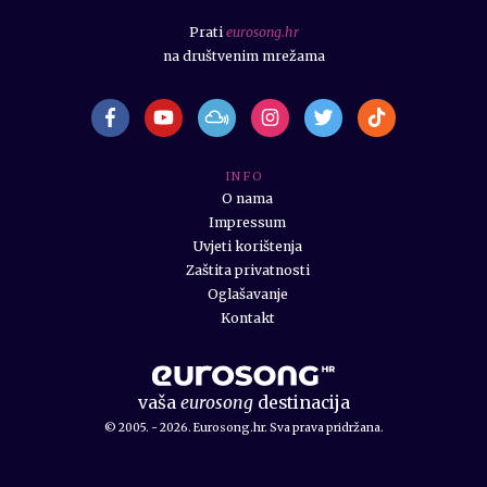
Prati
eurosong.hr
na društvenim mrežama
I N F O
O nama
Impressum
Uvjeti korištenja
Zaštita privatnosti
Oglašavanje
Kontakt
vaša
eurosong
destinacija
© 2005. - 2026. Eurosong.hr. Sva prava pridržana.