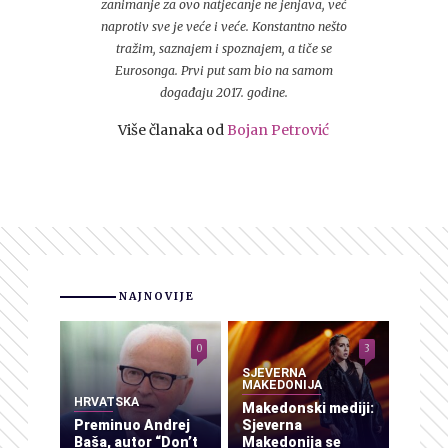
zanimanje za ovo natjecanje ne jenjava, već
naprotiv sve je veće i veće. Konstantno nešto
tražim, saznajem i spoznajem, a tiče se
Eurosonga. Prvi put sam bio na samom
događaju 2017. godine.
Više članaka od
Bojan Petrović
NAJNOVIJE
0
3
SJEVERNA
MAKEDONIJA
HRVATSKA
Makedonski mediji:
Preminuo Andrej
Sjeverna
Baša, autor “Don’t
Makedonija se