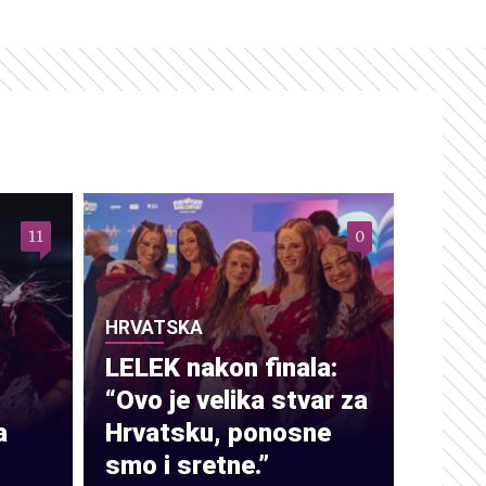
11
0
HRVATSKA
LELEK nakon finala:
“Ovo je velika stvar za
a
Hrvatsku, ponosne
smo i sretne.”