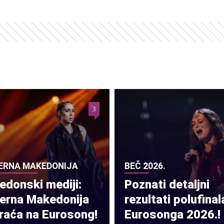
3
ERNA MAKEDONIJA
BEČ 2026.
donski mediji:
Poznati detaljni
verna Makedonija
rezultati polufinal
raća na Eurosong!
Eurosonga 2026.!