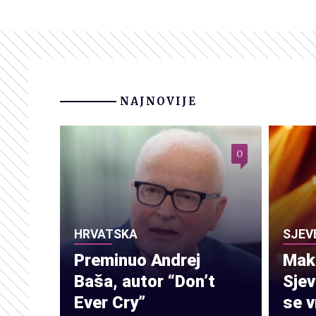
NAJNOVIJE
0
HRVATSKA
SJEV
Preminuo Andrej
Make
Baša, autor “Don’t
Sje
Ever Cry”
se v