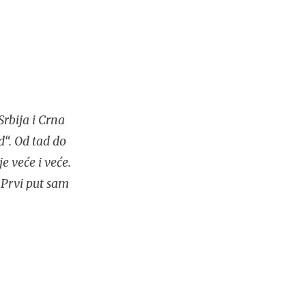
rbija i Crna
d“. Od tad do
e veće i veće.
 Prvi put sam