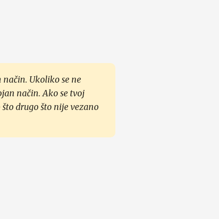
 način. Ukoliko se ne
ojan način. Ako se tvoj
 što drugo što nije vezano