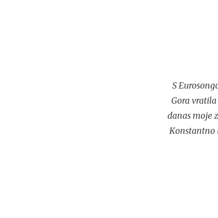
S Eurosongo
Gora vratila
danas moje za
Konstantno n