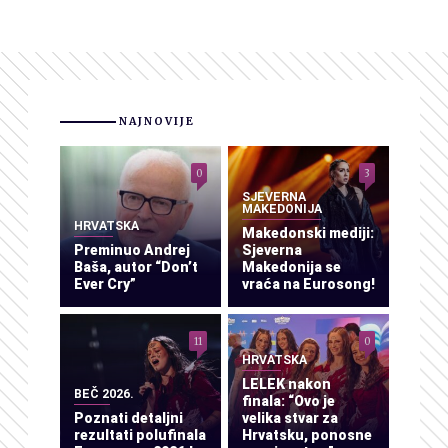
NAJNOVIJE
0
3
SJEVERNA
MAKEDONIJA
HRVATSKA
Makedonski mediji:
Preminuo Andrej
Sjeverna
Baša, autor “Don’t
Makedonija se
Ever Cry”
vraća na Eurosong!
11
0
HRVATSKA
LELEK nakon
BEČ 2026.
finala: “Ovo je
Poznati detaljni
velika stvar za
rezultati polufinala
Hrvatsku, ponosne