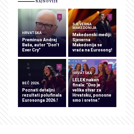
NAJNOVIJE
0
3
SJEVERNA
MAKEDONIJA
HRVATSKA
Makedonski mediji:
Preminuo Andrej
Sjeverna
Baša, autor “Don’t
Makedonija se
Ever Cry”
vraća na Eurosong!
11
0
HRVATSKA
LELEK nakon
BEČ 2026.
finala: “Ovo je
Poznati detaljni
velika stvar za
rezultati polufinala
Hrvatsku, ponosne
Eurosonga 2026.!
smo i sretne.”