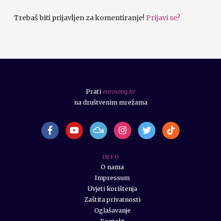
Trebaš biti prijavljen za komentiranje!
Prijavi se?
Prati
eurosong.hr
na društvenim mrežama
I N F O
O nama
Impressum
Uvjeti korištenja
Zaštita privatnosti
Oglašavanje