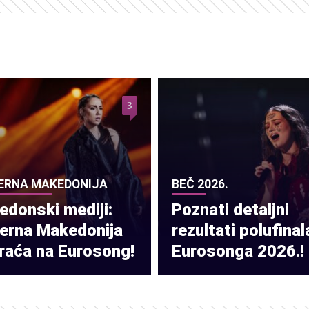
3
ERNA MAKEDONIJA
BEČ 2026.
donski mediji:
Poznati detaljni
verna Makedonija
rezultati polufinal
raća na Eurosong!
Eurosonga 2026.!