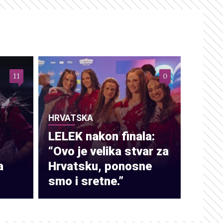
11
0
HRVATSKA
LELEK nakon finala:
“Ovo je velika stvar za
a
Hrvatsku, ponosne
smo i sretne.”