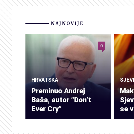
NAJNOVIJE
0
HRVATSKA
SJEV
Preminuo Andrej
Make
Baša, autor “Don’t
Sje
Ever Cry”
se v