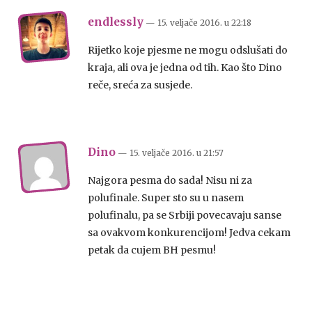
endlessly
— 15. veljače 2016.
u
22:18
Rijetko koje pjesme ne mogu odslušati do
kraja, ali ova je jedna od tih. Kao što Dino
reče, sreća za susjede.
Dino
— 15. veljače 2016.
u
21:57
Najgora pesma do sada! Nisu ni za
polufinale. Super sto su u nasem
polufinalu, pa se Srbiji povecavaju sanse
sa ovakvom konkurencijom! Jedva cekam
petak da cujem BH pesmu!