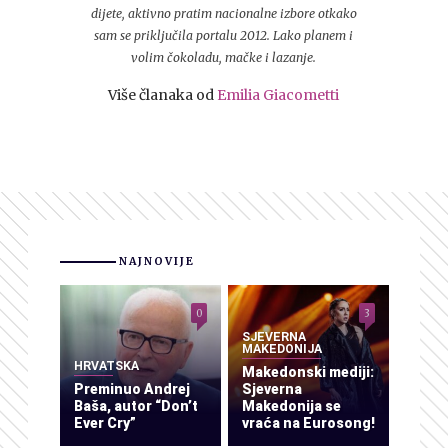
dijete, aktivno pratim nacionalne izbore otkako
sam se priključila portalu 2012. Lako planem i
volim čokoladu, mačke i lazanje.
Više članaka od
Emilia Giacometti
NAJNOVIJE
0
3
SJEVERNA
MAKEDONIJA
HRVATSKA
Makedonski mediji:
Preminuo Andrej
Sjeverna
Baša, autor “Don’t
Makedonija se
Ever Cry”
vraća na Eurosong!