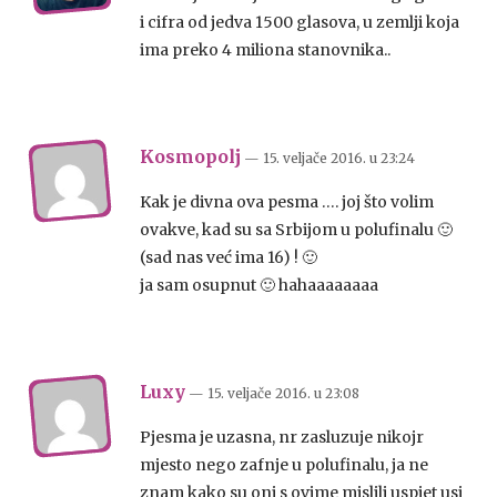
i cifra od jedva 1500 glasova, u zemlji koja
ima preko 4 miliona stanovnika..
Kosmopolj
— 15. veljače 2016.
u
23:24
Kak je divna ova pesma …. joj što volim
ovakve, kad su sa Srbijom u polufinalu 🙂
(sad nas već ima 16) ! 🙂
ja sam osupnut 🙂 hahaaaaaaaa
Luxy
— 15. veljače 2016.
u
23:08
Pjesma je uzasna, nr zasluzuje nikojr
mjesto nego zafnje u polufinalu, ja ne
znam kako su oni s ovime mislili uspjet usi