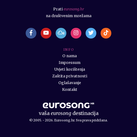
Prati
eurosong.hr
na društvenim mrežama
I N F O
O nama
Impressum
Uvjeti korištenja
Zaštita privatnosti
Oglašavanje
Kontakt
vaša
eurosong
destinacija
© 2005. - 2026. Eurosong.hr. Sva prava pridržana.