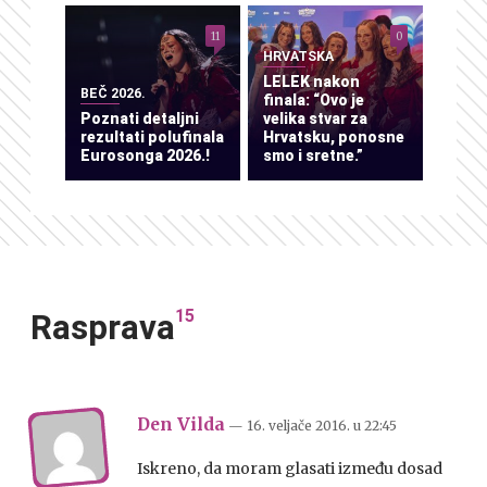
11
0
HRVATSKA
LELEK nakon
BEČ 2026.
finala: “Ovo je
Poznati detaljni
velika stvar za
rezultati polufinala
Hrvatsku, ponosne
Eurosonga 2026.!
smo i sretne.”
15
Rasprava
Den Vilda
— 16. veljače 2016.
u
22:45
Iskreno, da moram glasati između dosad