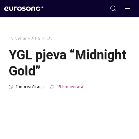
15. veljače 2016. 21:25
YGL pjeva “Midnight
Gold”
1 min za čitanje
15 komentara