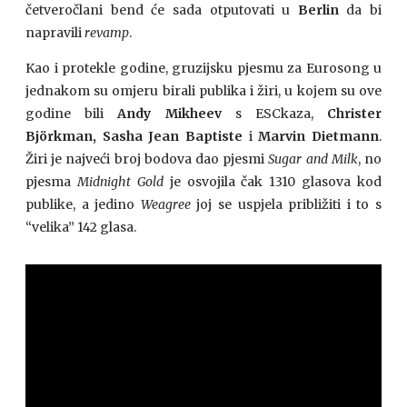
četveročlani bend će sada otputovati u
Berlin
da bi
napravili
revamp
.
Kao i protekle godine, gruzijsku pjesmu za Eurosong u
jednakom su omjeru birali publika i žiri, u kojem su ove
godine bili
Andy Mikheev
s ESCkaza,
Christer
Björkman, Sasha Jean Baptiste
i
Marvin Dietmann
.
Žiri je najveći broj bodova dao pjesmi
Sugar and Milk
, no
pjesma
Midnight Gold
je osvojila čak 1310 glasova kod
publike, a jedino
Weagree
joj se uspjela približiti i to s
“velika” 142 glasa.