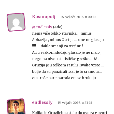
Kosmopolj
— 16. veljače 2016.
u
00:10
@endlessly
(Ado)
nema više toliko stavnika …minus
Abhazija , minus Osetija … one ne glasaju
!!!! … dakle smanji za trećinu !
Ali u svakom slučaju glasalo je ne malo ,
nego na nivou statističke greške…. Ma
Gruzija je u teškom rasulu , svake vrste …
bolje da su pauzirali , zar je to sramota…
em troše pare naroda em se brukaju .
endlessly
— 15. veljače 2016.
u
23:48
Koliko je Gruzijcima stalo do ovoga govori