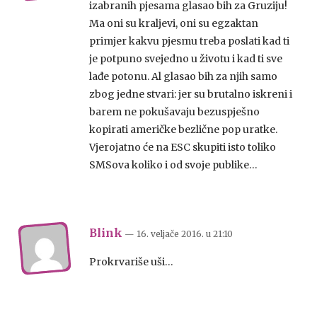
izabranih pjesama glasao bih za Gruziju!
Ma oni su kraljevi, oni su egzaktan
primjer kakvu pjesmu treba poslati kad ti
je potpuno svejedno u životu i kad ti sve
lađe potonu. Al glasao bih za njih samo
zbog jedne stvari: jer su brutalno iskreni i
barem ne pokušavaju bezuspješno
kopirati američke bezlične pop uratke.
Vjerojatno će na ESC skupiti isto toliko
SMSova koliko i od svoje publike…
Blink
— 16. veljače 2016.
u
21:10
Prokrvariše uši…