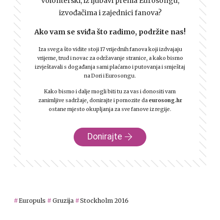
volonterski, iz ljubavi prema Eurosongu,
izvođačima i zajednici fanova?
Ako vam se sviđa što radimo, podržite nas!
Iza svega što vidite stoji 17 vrijednih fanova koji izdvajaju
vrijeme, trud i novac za održavanje stranice, a kako bismo
izvještavali s događanja sami plaćamo i putovanja i smještaj
na Dori i Eurosongu.
Kako bismo i dalje mogli biti tu za vas i donositi vam
zanimljive sadržaje, donirajte i pomozite da
eurosong.hr
ostane mjesto okupljanja za sve fanove iz regije.
Donirajte
Europuls
Gruzija
Stockholm 2016