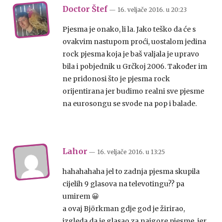
Doctor Štef
— 16. veljače 2016.
u
20:23
Pjesma je onako, li la. Jako teško da će s
ovakvim nastupom proći, uostalom jedina
rock pjesma koja je baš valjala je upravo
bila i pobjednik u Grčkoj 2006. Također im
ne pridonosi što je pjesma rock
orijentirana jer budimo realni sve pjesme
na eurosongu se svode na pop i balade.
Lahor
— 16. veljače 2016.
u
13:25
hahahahaha jel to zadnja pjesma skupila
cijelih 9 glasova na televotingu?? pa
umirem 😀
a ovaj Björkman gdje god je žirirao,
izgleda da je glasao za najgore pjesme, jer