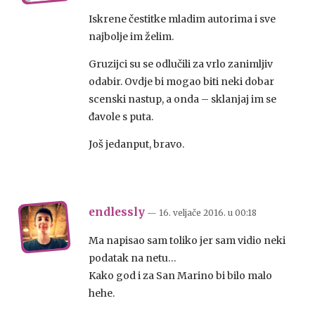
Iskrene čestitke mladim autorima i sve
najbolje im želim.
Gruzijci su se odlučili za vrlo zanimljiv
odabir. Ovdje bi mogao biti neki dobar
scenski nastup, a onda – sklanjaj im se
đavole s puta.
Još jedanput, bravo.
endlessly
— 16. veljače 2016.
u
00:18
Ma napisao sam toliko jer sam vidio neki
podatak na netu…
Kako god i za San Marino bi bilo malo
hehe.