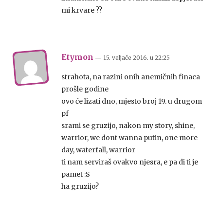
mi krvare ??
Etymon
— 15. veljače 2016.
u
22:25
strahota, na razini onih anemičnih finaca
prošle godine
ovo će lizati dno, mjesto broj 19. u drugom
pf
srami se gruzijo, nakon my story, shine,
warrior, we dont wanna putin, one more
day, waterfall, warrior
ti nam serviraš ovakvo njesra, e pa di ti je
pamet :S
ha gruzijo?