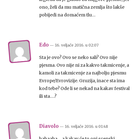
ono, želi da mu matična zemlja što lakše
pobijedi na domaćem tlu…
Edo
— 16. veljače 2016.
u
02:07
Sta je ovo? Ovo se neko sali? Ovo nije
pjesma. Ovo nije ni za kakvo takmicenje, a
kamoli za takmicenje za najbolju pjesmu
Evrope/Evrovizije. Gruzija, inace sta ima
kod tebe? Ode li se nekad na kakav festival
ili sta….?
Diavolo
— 16. veljače 2016.
u
01:48
hahaaha….a kakav će to oni scenski