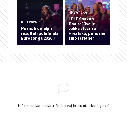
11
0
HRVATSKA
LELEK nakon
BEČ 2026.
finala: “Ovo je
Poznati detaljni
velika stvar za
rezultati polufinala
Hrvatsku, ponosne
Eurosonga 2026.!
smo i sretne.”
Još nema komentara. Neka tvoj komentar bude prvi?