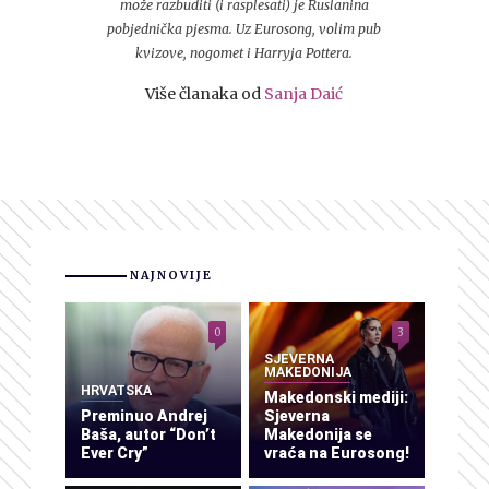
može razbuditi (i rasplesati) je Ruslanina
pobjednička pjesma. Uz Eurosong, volim pub
kvizove, nogomet i Harryja Pottera.
Više članaka od
Sanja Daić
NAJNOVIJE
0
3
SJEVERNA
MAKEDONIJA
HRVATSKA
Makedonski mediji:
Preminuo Andrej
Sjeverna
Baša, autor “Don’t
Makedonija se
Ever Cry”
vraća na Eurosong!