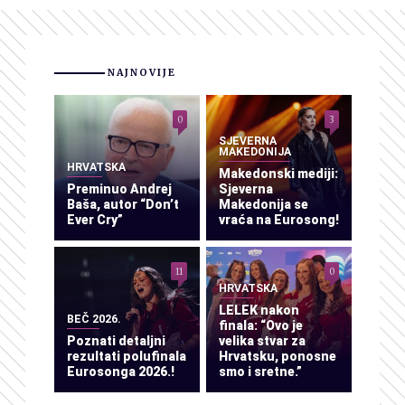
NAJNOVIJE
0
3
SJEVERNA
MAKEDONIJA
HRVATSKA
Makedonski mediji:
Preminuo Andrej
Sjeverna
Baša, autor “Don’t
Makedonija se
Ever Cry”
vraća na Eurosong!
11
0
HRVATSKA
LELEK nakon
BEČ 2026.
finala: “Ovo je
Poznati detaljni
velika stvar za
rezultati polufinala
Hrvatsku, ponosne
Eurosonga 2026.!
smo i sretne.”