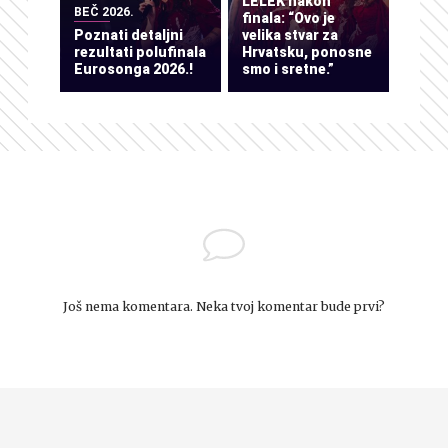
LELEK nakon
BEČ 2026.
finala: “Ovo je
Poznati detaljni
velika stvar za
rezultati polufinala
Hrvatsku, ponosne
Eurosonga 2026.!
smo i sretne.”
Još nema komentara. Neka tvoj komentar bude prvi?