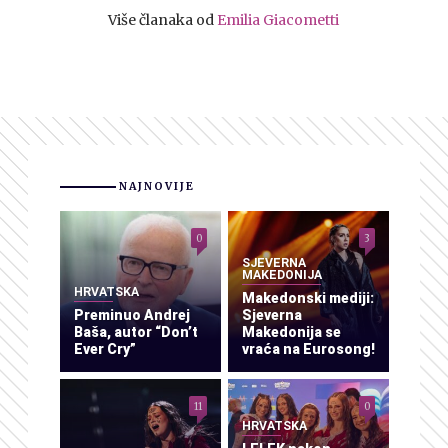
Više članaka od
Emilia Giacometti
NAJNOVIJE
0
3
SJEVERNA
MAKEDONIJA
HRVATSKA
Makedonski mediji:
Preminuo Andrej
Sjeverna
Baša, autor “Don’t
Makedonija se
Ever Cry”
vraća na Eurosong!
11
0
HRVATSKA