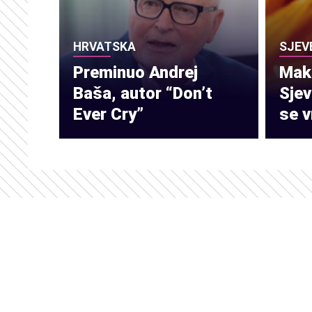
HRVATSKA
SJEV
Preminuo Andrej
Make
Baša, autor “Don’t
Sje
Ever Cry”
se v