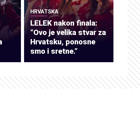
HRVATSKA
LELEK nakon finala:
“Ovo je velika stvar za
a
Hrvatsku, ponosne
smo i sretne.”