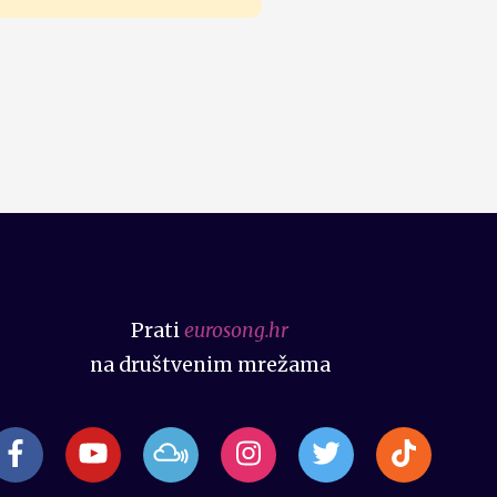
Prati
eurosong.hr
na društvenim mrežama