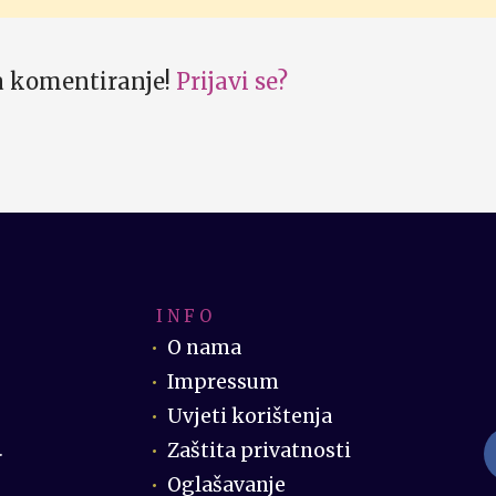
za komentiranje!
Prijavi se?
I N F O
O nama
Impressum
Uvjeti korištenja
Zaštita privatnosti
.
Oglašavanje