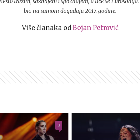
ešto tražim, saznajem i spoznajem, a tiče se Eurosonga.
bio na samom događaju 2017. godine.
Više članaka od
Bojan Petrović
3