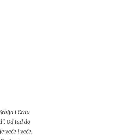
rbija i Crna
d“. Od tad do
e veće i veće.