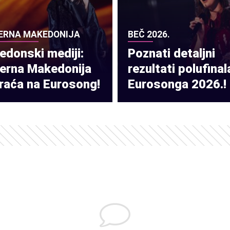
ERNA MAKEDONIJA
BEČ 2026.
donski mediji:
Poznati detaljni
verna Makedonija
rezultati polufinal
raća na Eurosong!
Eurosonga 2026.!