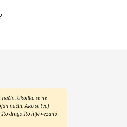
?
 način. Ukoliko se ne
ojan način. Ako se tvoj
 što drugo što nije vezano