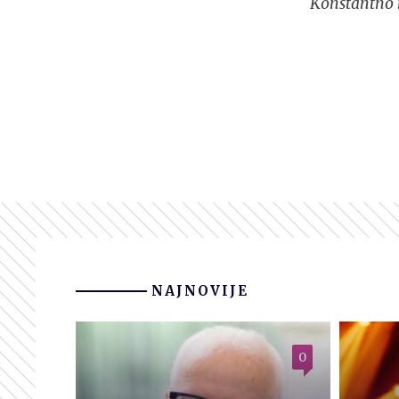
Konstantno n
NAJNOVIJE
0