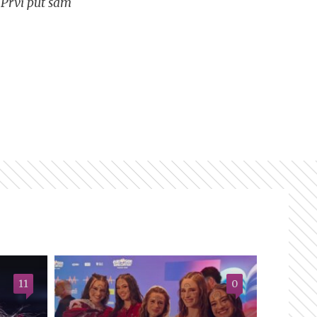
 Prvi put sam
11
0