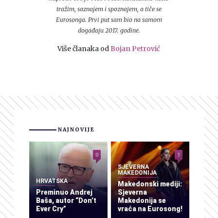
tražim, saznajem i spoznajem, a tiče se
Eurosonga. Prvi put sam bio na samom
događaju 2017. godine.
Više članaka od
Bojan Petrović
NAJNOVIJE
0
3
SJEVERNA
MAKEDONIJA
HRVATSKA
Makedonski mediji:
Preminuo Andrej
Sjeverna
Baša, autor “Don’t
Makedonija se
Ever Cry”
vraća na Eurosong!