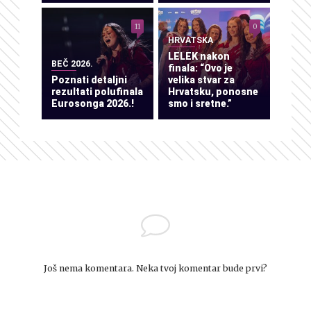
11
0
HRVATSKA
LELEK nakon
BEČ 2026.
finala: “Ovo je
Poznati detaljni
velika stvar za
rezultati polufinala
Hrvatsku, ponosne
Eurosonga 2026.!
smo i sretne.”
Još nema komentara. Neka tvoj komentar bude prvi?