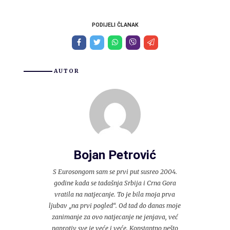
PODIJELI ČLANAK
AUTOR
Bojan Petrović
S Eurosongom sam se prvi put susreo 2004.
godine kada se tadašnja Srbija i Crna Gora
vratila na natjecanje. To je bila moja prva
ljubav „na prvi pogled“. Od tad do danas moje
zanimanje za ovo natjecanje ne jenjava, već
naprotiv sve je veće i veće. Konstantno nešto