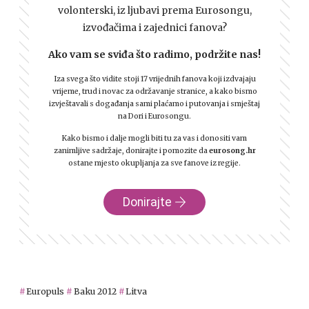
volonterski, iz ljubavi prema Eurosongu,
izvođačima i zajednici fanova?
Ako vam se sviđa što radimo, podržite nas!
Iza svega što vidite stoji 17 vrijednih fanova koji izdvajaju
vrijeme, trud i novac za održavanje stranice, a kako bismo
izvještavali s događanja sami plaćamo i putovanja i smještaj
na Dori i Eurosongu.
Kako bismo i dalje mogli biti tu za vas i donositi vam
zanimljive sadržaje, donirajte i pomozite da
eurosong.hr
ostane mjesto okupljanja za sve fanove iz regije.
Donirajte
Europuls
Baku 2012
Litva