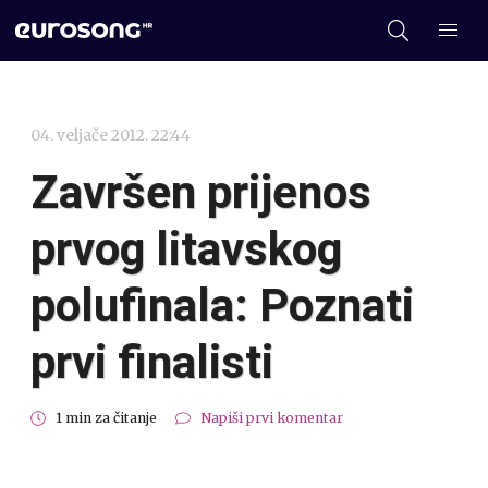
04. veljače 2012. 22:44
Završen prijenos
prvog litavskog
polufinala: Poznati
prvi finalisti
1 min za čitanje
Napiši prvi komentar