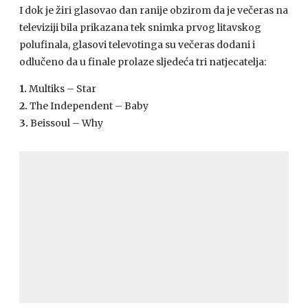
I dok je žiri glasovao dan ranije obzirom da je večeras na
televiziji bila prikazana tek snimka prvog litavskog
polufinala, glasovi televotinga su večeras dodani i
odlučeno da u finale prolaze sljedeća tri natjecatelja:
1.
Multiks – Star
2.
The Independent – Baby
3.
Beissoul – Why