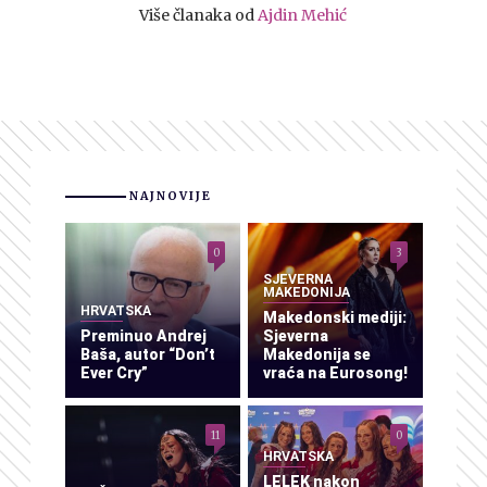
Više članaka od
Ajdin Mehić
NAJNOVIJE
0
3
SJEVERNA
MAKEDONIJA
HRVATSKA
Makedonski mediji:
Preminuo Andrej
Sjeverna
Baša, autor “Don’t
Makedonija se
Ever Cry”
vraća na Eurosong!
11
0
HRVATSKA
LELEK nakon