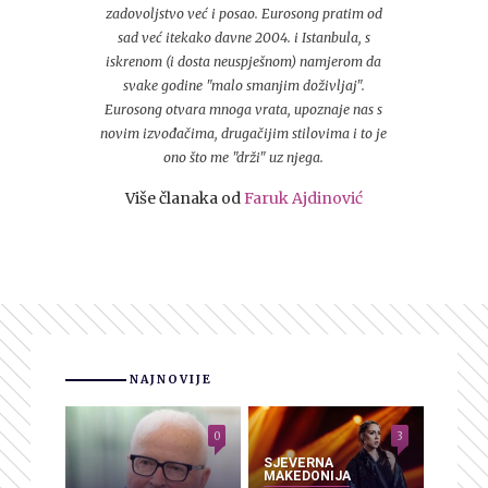
zadovoljstvo već i posao. Eurosong pratim od
sad već itekako davne 2004. i Istanbula, s
iskrenom (i dosta neuspješnom) namjerom da
svake godine "malo smanjim doživljaj".
Eurosong otvara mnoga vrata, upoznaje nas s
novim izvođačima, drugačijim stilovima i to je
ono što me "drži" uz njega.
Više članaka od
Faruk Ajdinović
NAJNOVIJE
0
3
SJEVERNA
MAKEDONIJA