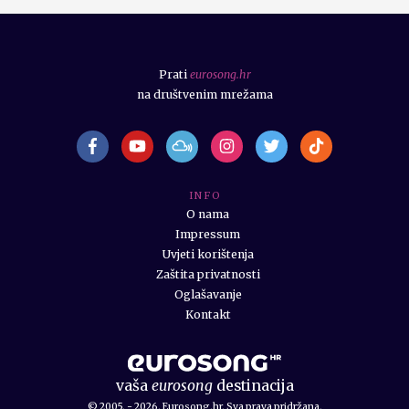
Prati
eurosong.hr
na društvenim mrežama
I N F O
O nama
Impressum
Uvjeti korištenja
Zaštita privatnosti
Oglašavanje
Kontakt
vaša
eurosong
destinacija
© 2005. - 2026. Eurosong.hr. Sva prava pridržana.