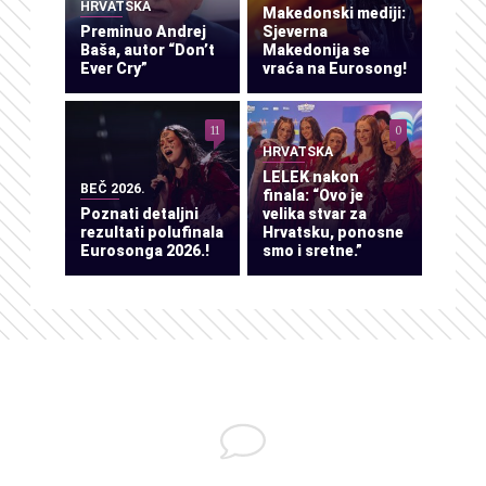
HRVATSKA
Makedonski mediji:
Preminuo Andrej
Sjeverna
Baša, autor “Don’t
Makedonija se
Ever Cry”
vraća na Eurosong!
11
0
HRVATSKA
LELEK nakon
BEČ 2026.
finala: “Ovo je
Poznati detaljni
velika stvar za
rezultati polufinala
Hrvatsku, ponosne
Eurosonga 2026.!
smo i sretne.”