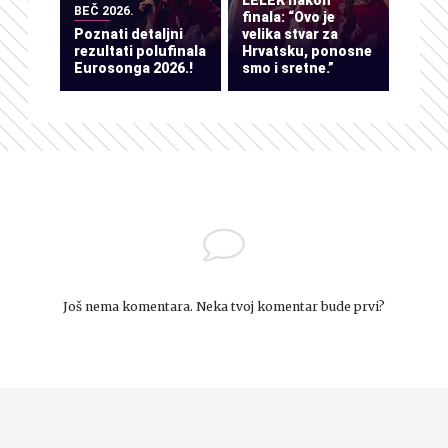
LELEK nakon
BEČ 2026.
finala: “Ovo je
Poznati detaljni
velika stvar za
rezultati polufinala
Hrvatsku, ponosne
Eurosonga 2026.!
smo i sretne.”
Još nema komentara. Neka tvoj komentar bude prvi?