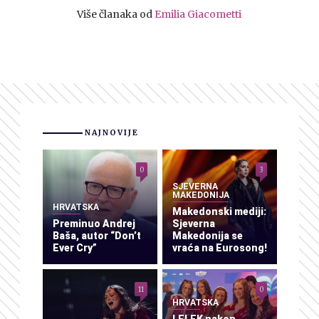
Više članaka od
Emilia Giacometti
NAJNOVIJE
0
3
SJEVERNA
MAKEDONIJA
HRVATSKA
Makedonski mediji:
Preminuo Andrej
Sjeverna
Baša, autor “Don’t
Makedonija se
Ever Cry”
vraća na Eurosong!
11
0
HRVATSKA