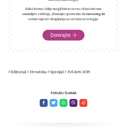
Kako bismo i dalje mogli biti tu za vas i donositi vam
zanimljive sadržaje, donirajte i pomozite da
eurosong.hr
ostane mjesto okupljanja za sve fanove iz regije.
Donirajte
Editorial
Hrvatska
Specijal
Tel Aviv 2019
PODIJELI ČLANAK