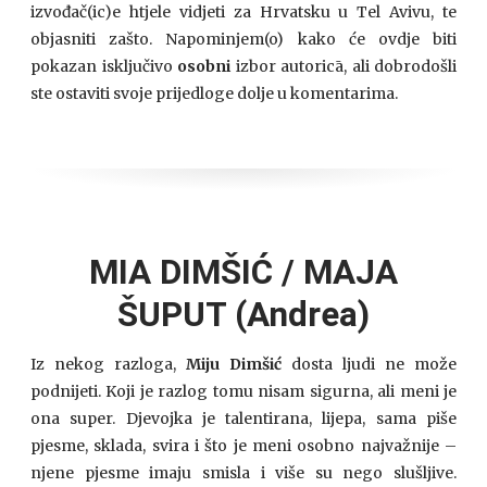
izvođač(ic)e htjele vidjeti za Hrvatsku u Tel Avivu, te
objasniti zašto. Napominjem(o) kako će ovdje biti
pokazan isključivo
osobni
izbor autoricā, ali dobrodošli
ste ostaviti svoje prijedloge dolje u komentarima.
MIA DIMŠIĆ / MAJA
ŠUPUT (Andrea)
Iz nekog razloga,
Miju Dimšić
dosta ljudi ne može
podnijeti. Koji je razlog tomu nisam sigurna, ali meni je
ona super. Djevojka je talentirana, lijepa, sama piše
pjesme, sklada, svira i što je meni osobno najvažnije –
njene pjesme imaju smisla i više su nego slušljive.