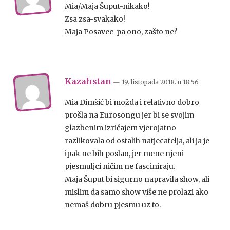
Mia/Maja Šuput-nikako!
Zsa zsa-svakako!
Maja Posavec-pa ono, zašto ne?
Kazahstan
— 19. listopada 2018.
u
18:56
Mia Dimšić bi možda i relativno dobro
prošla na Eurosongu jer bi se svojim
glazbenim izričajem vjerojatno
razlikovala od ostalih natjecatelja, ali ja je
ipak ne bih poslao, jer mene njeni
pjesmuljci ničim ne fasciniraju.
Maja Šuput bi sigurno napravila show, ali
mislim da samo show više ne prolazi ako
nemaš dobru pjesmu uz to.