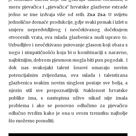
moru pjevačica i „pjevačica“ hrvatske glazbene estrade
jedno se ime izdvaja više od svih.
Zsa Zsa
. U svijetu
jednolične domaće produkcije, gdje svaki pomak i izlet u
smjeru nepredvidljivog i neočekivanog dočekujem
otvorenih vrata, ova mlada glazbenica nudi upravo to.
Uzbudljivo i neočekivano putovanje glasom koji obara s
nogu i simpatičnošću koja bi u kombinaciji s naravno,
najbitnijim, dobrom pjesmom mogla biti pun pogodak. I
dok nas svakojaki talent šouovi umaraju novim
potencijalnim zvijezdama, ova mlada i talentirana
glazbenica svakim novim singlom postaje sve bolja, a
njezin stil sve prepoznatljiviji. Naklonost hrvatske
publike ima, s nastupima uživo nikad nije imala
problema i ako se ponovno odlučimo za pjevačicu
odlučno tvrdim kako je ona u ovom trenutku najbolje
što možemo ponuditi.