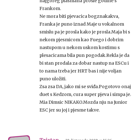
najgoreg plasmana prosle godine s
Frankom.
Ne mora biti pjevacica bogznakakva,
Franka je puno iznad Maje u vokalnom
smislu pa je prosla kako je prosla.Maja bi s
nekom pjesmicom kao Fuego i dobrim
nastupom u nekom uskom kostimu s
plesacicama bila pun pogodak.Rekla je da
bi stan prodala za dobar nastup na ESCu i
to nama treba jer HRT bas i nije voljan
puno uložiti.
Zsa zsa DA, jako mi se sviđa.Pogotovo onaj
duet s Kedzom, cura super pjeva i simpa je.
Mia Dimsic NIKAKO.Mozda nju na Junior
ESC jer su joj i pjesme takve.