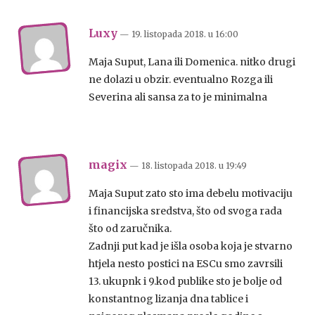
Luxy
— 19. listopada 2018.
u
16:00
Maja Suput, Lana ili Domenica. nitko drugi
ne dolazi u obzir. eventualno Rozga ili
Severina ali sansa za to je minimalna
magix
— 18. listopada 2018.
u
19:49
Maja Suput zato sto ima debelu motivaciju
i financijska sredstva, što od svoga rada
što od zaručnika.
Zadnji put kad je išla osoba koja je stvarno
htjela nesto postici na ESCu smo zavrsili
13. ukupnk i 9.kod publike sto je bolje od
konstantnog lizanja dna tablice i