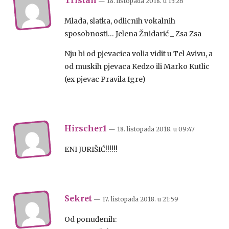
Tristan
— 18. listopada 2018.
u
15:26
Mlada, slatka, odlicnih vokalnih
sposobnosti… Jelena Žnidarić _ Zsa Zsa
Nju bi od pjevacica volia vidit u Tel Avivu, a
od muskih pjevaca Kedzo ili Marko Kutlic
(ex pjevac Pravila Igre)
Hirscher1
— 18. listopada 2018.
u
09:47
ENI JURIŠIĆ!!!!!!
Sekret
— 17. listopada 2018.
u
21:59
Od ponuđenih: