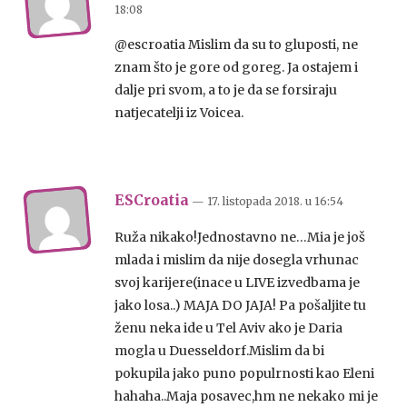
18:08
@escroatia Mislim da su to gluposti, ne
znam što je gore od goreg. Ja ostajem i
dalje pri svom, a to je da se forsiraju
natjecatelji iz Voicea.
ESCroatia
— 17. listopada 2018.
u
16:54
Ruža nikako!Jednostavno ne…Mia je još
mlada i mislim da nije dosegla vrhunac
svoj karijere(inace u LIVE izvedbama je
jako losa..) MAJA DO JAJA! Pa pošaljite tu
ženu neka ide u Tel Aviv ako je Daria
mogla u Duesseldorf.Mislim da bi
pokupila jako puno populrnosti kao Eleni
hahaha..Maja posavec,hm ne nekako mi je