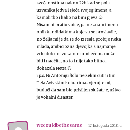
svečanostima nakon 22h kad se pola
uzvanika jedva i sjeća svojeg imena, a
kamoli tko i kako na bini pjeva 😛
Nisam ni pratio voice, pa ne znam imena
onih kandidatkinja koje su se proslavile,
no želja mi je da se do Izreala probije neka
mlada, ambiciozna djevojka s najmanje
vrlo dobrim vokalnim umijećem.. može
biti i naočita, no to i nije tako bitno..
dokazala Netta 😉
i p.s. Ni Antoniju Šolu ne želim čuti u tim
Tela Avivskim koluarima.. vjerujte mi,
budući da sam bio prisiljen slušati je, uživo
je vokalni disaster..
wecouldbethesame
— 17. listopada 2018.
u