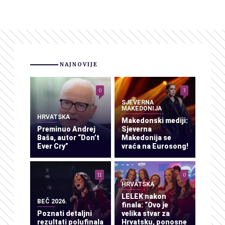
NAJNOVIJE
0
3
SJEVERNA
MAKEDONIJA
HRVATSKA
Makedonski mediji:
Preminuo Andrej
Sjeverna
Baša, autor “Don’t
Makedonija se
Ever Cry”
vraća na Eurosong!
11
0
HRVATSKA
LELEK nakon
BEČ 2026.
finala: “Ovo je
Poznati detaljni
velika stvar za
rezultati polufinala
Hrvatsku, ponosne