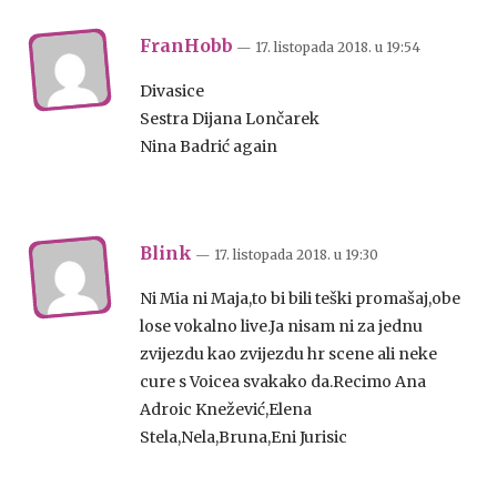
FranHobb
— 17. listopada 2018.
u
19:54
Divasice
Sestra Dijana Lončarek
Nina Badrić again
Blink
— 17. listopada 2018.
u
19:30
Ni Mia ni Maja,to bi bili teški promašaj,obe
lose vokalno live.Ja nisam ni za jednu
zvijezdu kao zvijezdu hr scene ali neke
cure s Voicea svakako da.Recimo Ana
Adroic Knežević,Elena
Stela,Nela,Bruna,Eni Jurisic