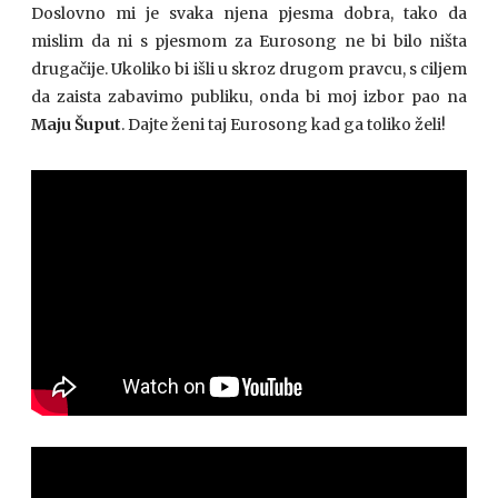
Doslovno mi je svaka njena pjesma dobra, tako da
mislim da ni s pjesmom za Eurosong ne bi bilo ništa
drugačije. Ukoliko bi išli u skroz drugom pravcu, s ciljem
da zaista zabavimo publiku, onda bi moj izbor pao na
Maju Šuput
. Dajte ženi taj Eurosong kad ga toliko želi!