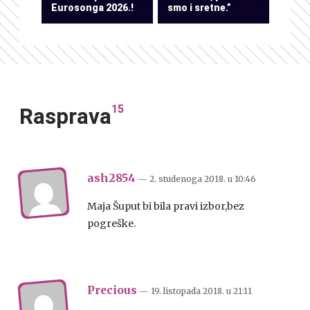
Eurosonga 2026.!
smo i sretne.”
15
Rasprava
ash2854
— 2. studenoga 2018.
u
10:46
Maja Šuput bi bila pravi izbor,bez
pogreške.
Precious
— 19. listopada 2018.
u
21:11