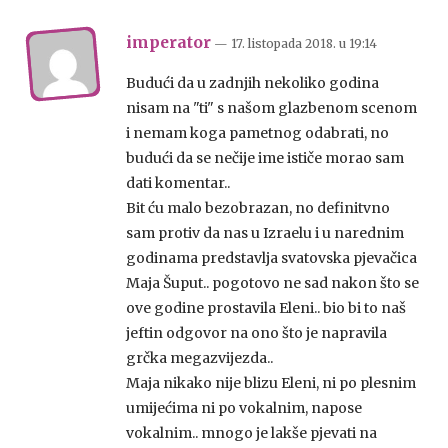
imperator
— 17. listopada 2018.
u
19:14
Budući da u zadnjih nekoliko godina
nisam na "ti" s našom glazbenom scenom
i nemam koga pametnog odabrati, no
budući da se nečije ime ističe morao sam
dati komentar..
Bit ću malo bezobrazan, no definitvno
sam protiv da nas u Izraelu i u narednim
godinama predstavlja svatovska pjevačica
Maja Šuput.. pogotovo ne sad nakon što se
ove godine prostavila Eleni.. bio bi to naš
jeftin odgovor na ono što je napravila
grčka megazvijezda..
Maja nikako nije blizu Eleni, ni po plesnim
umijećima ni po vokalnim, napose
vokalnim.. mnogo je lakše pjevati na