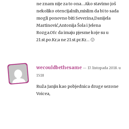
ne znam nije za to ona…Ako stavimo još
nekoliko otencijalnih,mislim da bi to sada
mogli ponovno biti Severina,Danijela
Martinović,Antonija Šola i Jelena
Rozga.Ofc da imaju pjesme koje su u
21.st.po.Kr;a ne 21.st.pr.Kr… 🙂
wecouldbethesame
— 17. listopada 2018.
u
15:18
Ruža Janjis kao pobjednica druge sezone
Voicea,