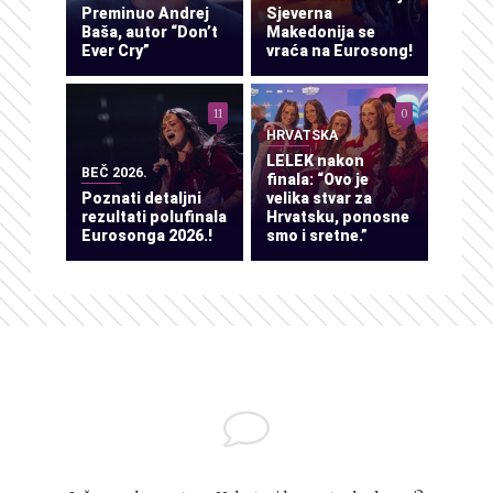
Preminuo Andrej
Sjeverna
Baša, autor “Don’t
Makedonija se
Ever Cry”
vraća na Eurosong!
11
0
HRVATSKA
LELEK nakon
BEČ 2026.
finala: “Ovo je
Poznati detaljni
velika stvar za
rezultati polufinala
Hrvatsku, ponosne
Eurosonga 2026.!
smo i sretne.”