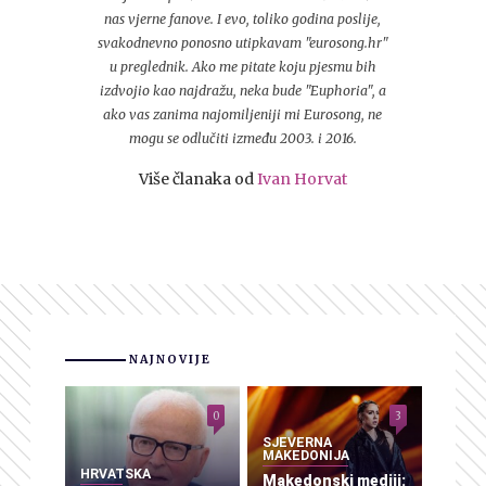
nas vjerne fanove. I evo, toliko godina poslije,
svakodnevno ponosno utipkavam "eurosong.hr"
u preglednik. Ako me pitate koju pjesmu bih
izdvojio kao najdražu, neka bude "Euphoria", a
ako vas zanima najomiljeniji mi Eurosong, ne
mogu se odlučiti između 2003. i 2016.
Više članaka od
Ivan Horvat
NAJNOVIJE
0
3
SJEVERNA
MAKEDONIJA
HRVATSKA
Makedonski mediji: