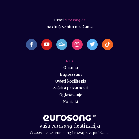
Prati
eurosong.hr
na društvenim mrežama
I N F O
O nama
Impressum
Uvjeti korištenja
Zaštita privatnosti
Oglašavanje
Kontakt
vaša
eurosong
destinacija
© 2005. - 2026. Eurosong.hr. Sva prava pridržana.