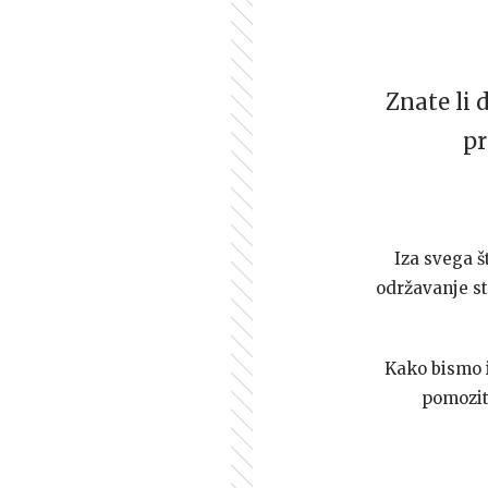
Znate li 
pr
Iza svega š
održavanje st
Kako bismo i 
pomozi