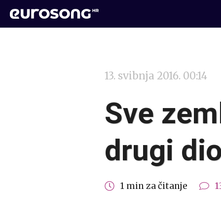
13. svibnja 2016. 00:14
Sve zeml
drugi dio
1 min za čitanje
1