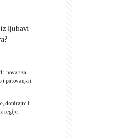
iz ljubavi
va?
d i novac za
 i putovanja i
e, donirajte i
z regije.