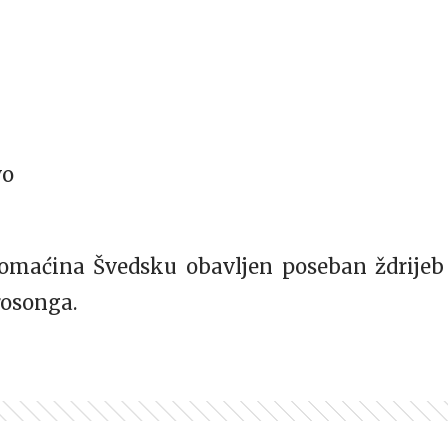
vo
omaćina Švedsku obavljen poseban ždrijeb
rosonga.