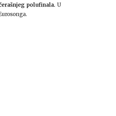
čerašnjeg polufinala.
U
 Eurosonga.