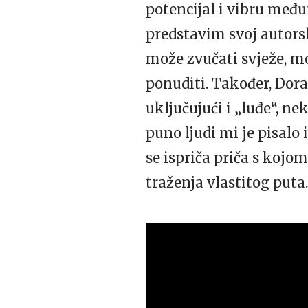
potencijal i vibru među
predstavim svoj autorsk
može zvučati svježe, m
ponuditi. Također, Dora
uključujući i „luđe“, n
puno ljudi mi je pisalo 
se ispriča priča s kojo
traženja vlastitog puta.