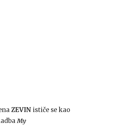
mena
ZEVIN
ističe se kao
kladba
My