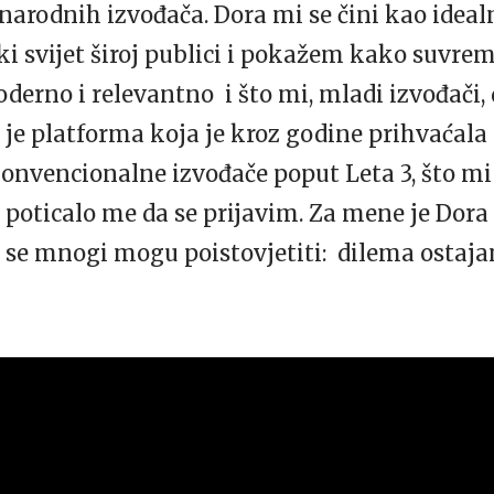
narodnih izvođača. Dora mi se čini kao idea
i svijet široj publici i pokažem kako suvrem
oderno i relevantno i što mi, mladi izvođač
 je platforma koja je kroz godine prihvaćala 
ekonvencionalne izvođače poput Leta 3, što mi 
i poticalo me da se prijavim. Za mene je Dora 
m se mnogi mogu poistovjetiti: dilema ostajanj