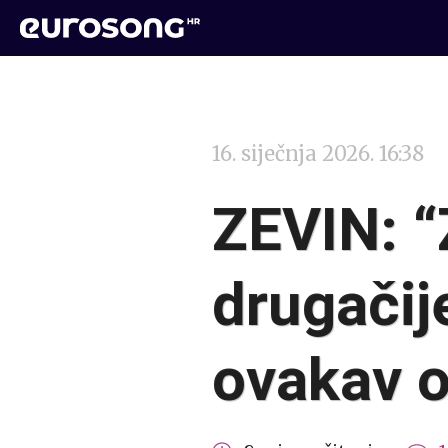
16. siječnja 2026. 16:38
ZEVIN: 
drugačij
ovakav o