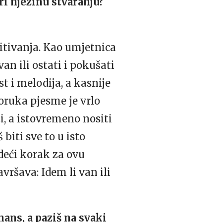
pri njezinu stvaranju?
itivanja. Kao umjetnica
an ili ostati i pokušati
t i melodija, a kasnije
oruka pjesme je vrlo
sti, a istovremeno nositi
biti sve to u isto
deći korak za ovu
ršava: Idem li van ili
ans, a paziš na svaki