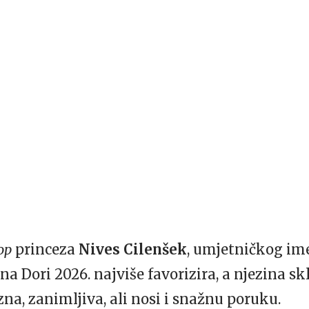
op
princeza
Nives Cilenšek
, umjetničkog i
na Dori 2026. najviše favorizira, a njezina s
zna, zanimljiva, ali nosi i snažnu poruku.