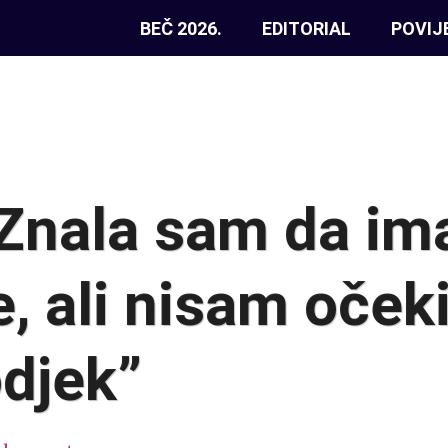
BEČ 2026.
EDITORIAL
POVIJ
“Znala sam da im
e, ali nisam oček
djek”