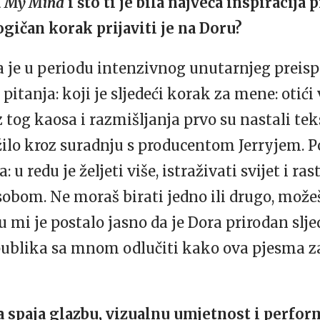
a
My Mind
i što ti je bila najveća inspiracija 
logičan korak prijaviti je na Doru?
 je u periodu intenzivnog unutarnjeg preisp
itanja: koji je sljedeći korak za mene: otići v
 tog kaosa i razmišljanja prvo su nastali teks
žilo kroz suradnju s producentom Jerryjem. P
: u redu je željeti više, istraživati svijet i ra
sobom. Ne moraš birati jedno ili drugo, možeš 
 mi je postalo jasno da je Dora prirodan slje
ublika sa mnom odlučiti kako ova pjesma zav
a spaja glazbu, vizualnu umjetnost i perform