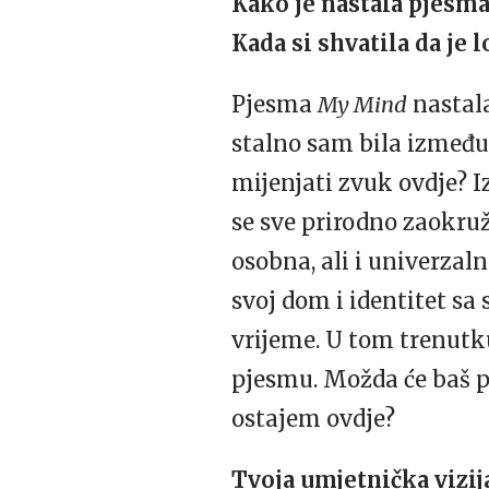
Kako je nastala pjesm
Kada si shvatila da je 
Pjesma
My Mind
nastala
stalno sam bila između p
mijenjati zvuk ovdje? Iz
se sve prirodno zaokru
osobna, ali i univerzalna
svoj dom i identitet sa 
vrijeme. U tom trenutku
pjesmu. Možda će baš p
ostajem ovdje?
Tvoja umjetnička vizij