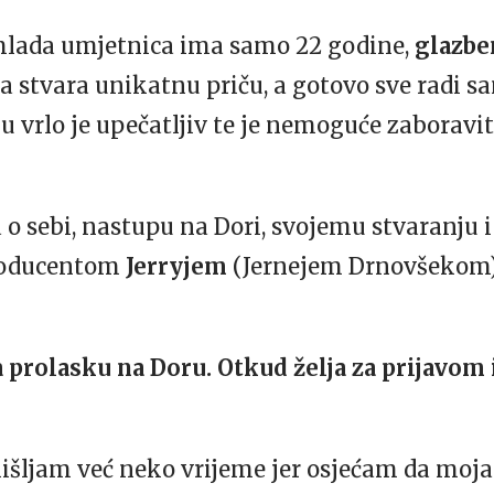
mlada umjetnica ima samo 22 godine,
glazben
a stvara unikatnu priču, a gotovo sve radi sa
bu vrlo je upečatljiv te je nemoguće zaboravi
a o sebi, nastupu na Dori, svojemu stvaranju 
producentom
Jerryjem
(Jernejem Drnovšekom),
a prolasku na Doru. Otkud želja za prijavom i
išljam već neko vrijeme jer osjećam da moja